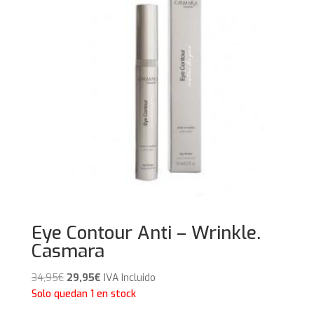
Eye Contour Anti – Wrinkle.
Casmara
El
El
34,95
€
29,95
€
IVA Incluido
precio
precio
Solo quedan 1 en stock
original
actual