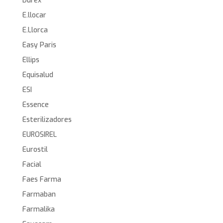
Durex
E.llocar
E.Llorca
Easy Paris
Ellips
Equisalud
ESI
Essence
Esterilizadores
EUROSIREL
Eurostil
Facial
Faes Farma
Farmaban
Farmalika