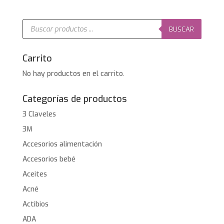
era:
es:
34,95€.
29,95€.
Búsqueda
de
BUSCAR
productos
Carrito
No hay productos en el carrito.
Categorías de productos
3 Claveles
3M
Accesorios alimentación
Accesorios bebé
Aceites
Acné
Actibios
ADA