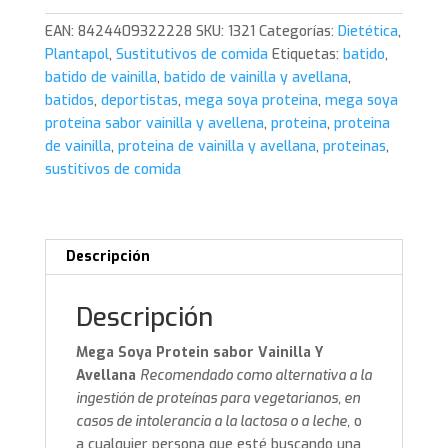
sabor
EAN:
8424409322228
SKU:
1321
Categorías:
Dietética
,
vainilla
Plantapol
,
Sustitutivos de comida
Etiquetas:
batido
,
y
batido de vainilla
,
batido de vainilla y avellana
,
avellana
batidos
,
deportistas
,
mega soya proteina
,
mega soya
1kg.
proteina sabor vainilla y avellena
,
proteina
,
proteina
Plantapol
de vainilla
,
proteina de vainilla y avellana
,
proteinas
,
cantidad
sustitivos de comida
Descripción
Descripción
Mega Soya Protein sabor Vainilla Y
Avellana
Recomendado como alternativa a la
ingestión de proteínas para vegetarianos, en
casos de intolerancia a la lactosa o a leche,
o
a cualquier persona que esté buscando una