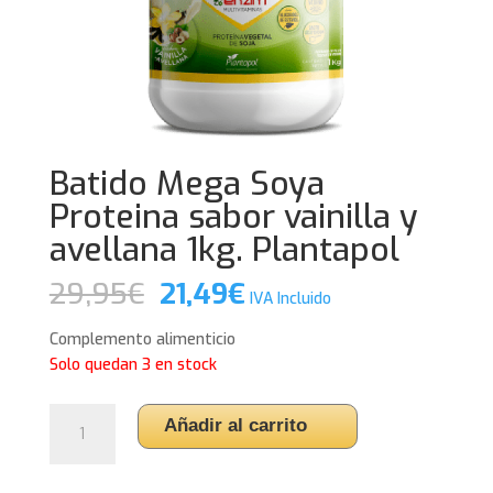
Batido Mega Soya
Proteina sabor vainilla y
avellana 1kg. Plantapol
El
El
29,95
€
21,49
€
IVA Incluido
precio
precio
original
actual
Complemento alimenticio
era:
es:
Solo quedan 3 en stock
29,95€.
21,49€.
Batido
Añadir al carrito
Mega
Soya
Proteina