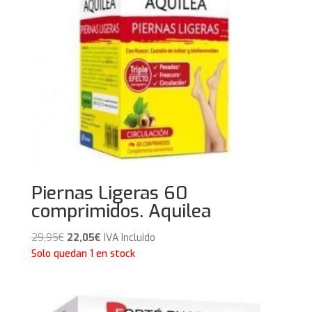
Piernas Ligeras 60
comprimidos. Aquilea
El
El
29,95
€
22,05
€
IVA Incluido
precio
precio
Solo quedan 1 en stock
original
actual
era:
es:
29,95€.
22,05€.