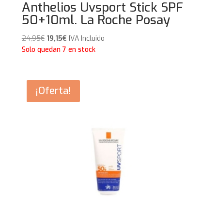
Anthelios Uvsport Stick SPF
50+10ml. La Roche Posay
El
El
24,95
€
19,15
€
IVA Incluido
precio
precio
Solo quedan 7 en stock
original
actual
era:
es:
24,95€.
19,15€.
¡Oferta!