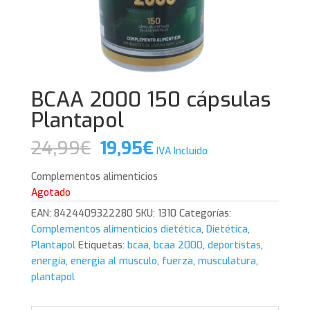
BCAA 2000 150 cápsulas
Plantapol
El
El
24,99
€
19,95
€
IVA Incluido
precio
precio
original
actual
Complementos alimenticios
era:
es:
Agotado
24,99€.
19,95€.
EAN:
8424409322280
SKU:
1310
Categorías:
Complementos alimenticios dietética
,
Dietética
,
Plantapol
Etiquetas:
bcaa
,
bcaa 2000
,
deportistas
,
energía
,
energia al musculo
,
fuerza
,
musculatura
,
plantapol