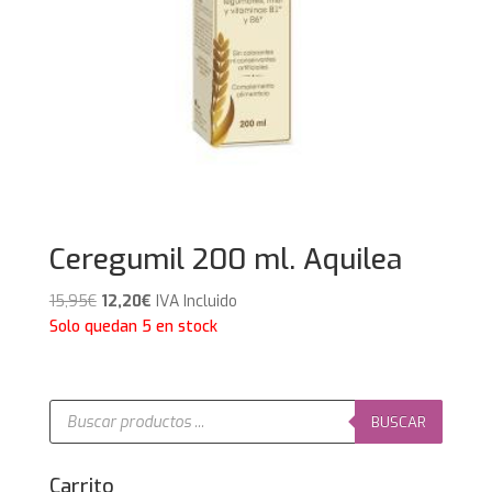
Ceregumil 200 ml. Aquilea
El
El
15,95
€
12,20
€
IVA Incluido
precio
precio
Solo quedan 5 en stock
original
actual
era:
es:
15,95€.
12,20€.
Búsqueda
de
BUSCAR
productos
Carrito