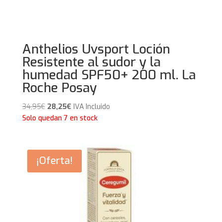
Anthelios Uvsport Loción
Resistente al sudor y la
humedad SPF50+ 200 ml. La
Roche Posay
El
El
34,95
€
28,25
€
IVA Incluido
precio
precio
Solo quedan 7 en stock
original
actual
era:
es:
34,95€.
28,25€.
¡Oferta!