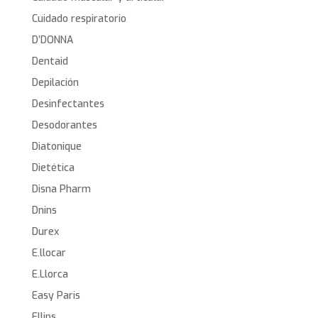
Cuidado respiratorio
D’DONNA
Dentaid
Depilación
Desinfectantes
Desodorantes
Diatonique
Dietética
Disna Pharm
Dnins
Durex
E.llocar
E.Llorca
Easy Paris
Ellips