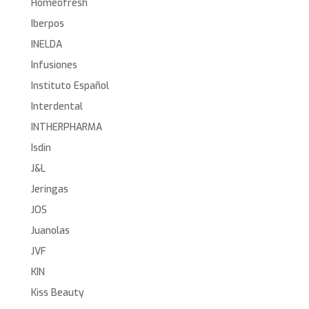
Homeofresh
Iberpos
INELDA
Infusiones
Instituto Español
Interdental
INTHERPHARMA
Isdin
J&L
Jeringas
JOS
Juanolas
JVF
KIN
Kiss Beauty