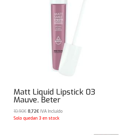
Matt Liquid Lipstick 03
Mauve. Beter
El
El
10,90
€
8,72
€
IVA Incluido
precio
precio
Solo quedan 3 en stock
original
actual
era:
es: