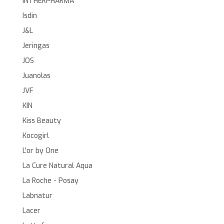
INTHERPHARMA
Isdin
J&L
Jeringas
JOS
Juanolas
JVF
KIN
Kiss Beauty
Kocogirl
L'or by One
La Cure Natural Aqua
La Roche - Posay
Labnatur
Lacer