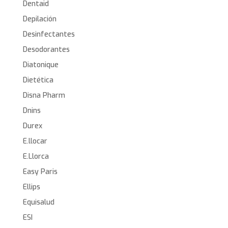
Dentaid
Depilación
Desinfectantes
Desodorantes
Diatonique
Dietética
Disna Pharm
Dnins
Durex
E.llocar
E.Llorca
Easy Paris
Ellips
Equisalud
ESI