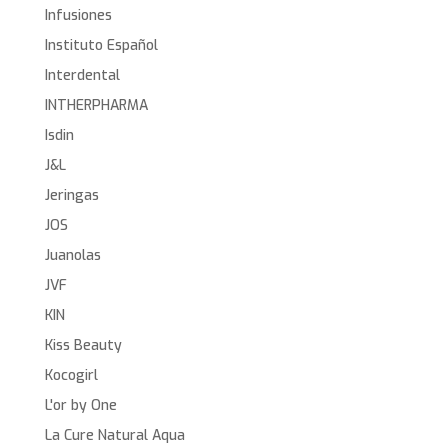
Infusiones
Instituto Español
Interdental
INTHERPHARMA
Isdin
J&L
Jeringas
JOS
Juanolas
JVF
KIN
Kiss Beauty
Kocogirl
L'or by One
La Cure Natural Aqua