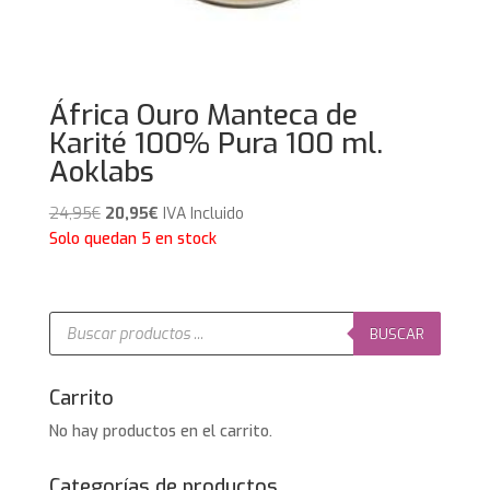
África Ouro Manteca de
Karité 100% Pura 100 ml.
Aoklabs
El
El
24,95
€
20,95
€
IVA Incluido
precio
precio
Solo quedan 5 en stock
original
actual
era:
es:
24,95€.
20,95€.
Búsqueda
de
BUSCAR
productos
Carrito
No hay productos en el carrito.
Categorías de productos