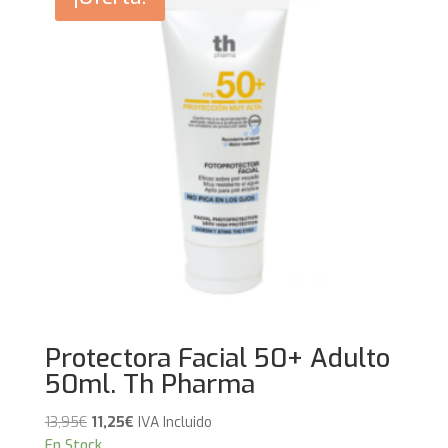
Protectora Facial 50+ Adulto
50ml. Th Pharma
El
El
13,95
€
11,25
€
IVA Incluido
precio
precio
En Stock