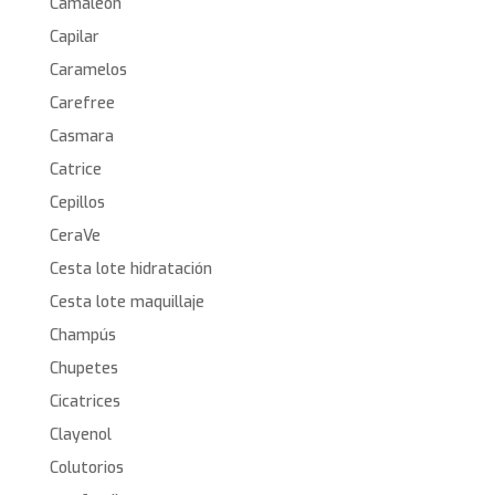
Camaleon
Capilar
Caramelos
Carefree
Casmara
Catrice
Cepillos
CeraVe
Cesta lote hidratación
Cesta lote maquillaje
Champús
Chupetes
Cicatrices
Clayenol
Colutorios