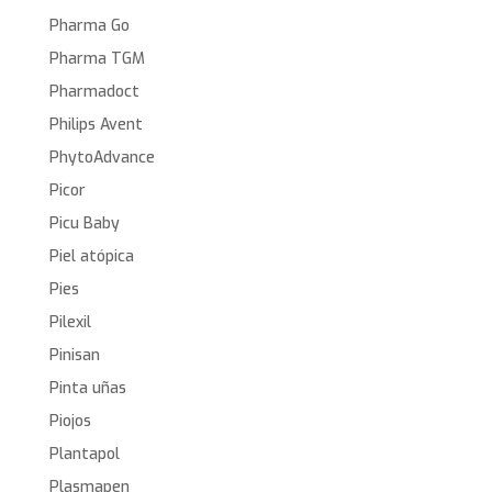
Pharma Go
Pharma TGM
Pharmadoct
Philips Avent
PhytoAdvance
Picor
Picu Baby
Piel atópica
Pies
Pilexil
Pinisan
Pinta uñas
Piojos
Plantapol
Plasmapen