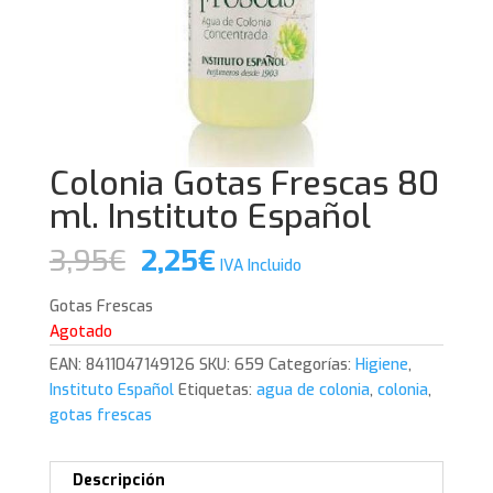
Colonia Gotas Frescas 80
ml. Instituto Español
El
El
3,95
€
2,25
€
IVA Incluido
precio
precio
original
actual
Gotas Frescas
era:
es:
Agotado
3,95€.
2,25€.
EAN:
8411047149126
SKU:
659
Categorías:
Higiene
,
Instituto Español
Etiquetas:
agua de colonia
,
colonia
,
gotas frescas
Descripción