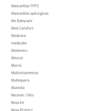
Mascarillas FFP2
Mascarillas quirurgícas
Me Babycare
Med-Comfort
Medicare
medicube
Medomics
Misscol
Morris
Multivitamínicos
Muñequera
Mustela
Neceser / Kits
Nosa kit
Nosa Protect