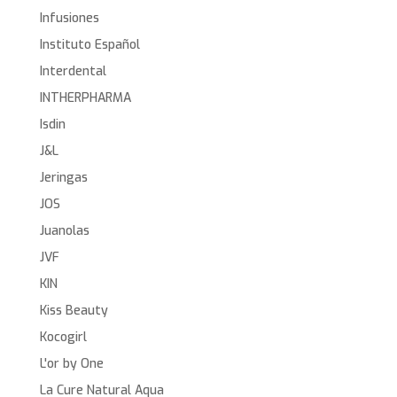
Infusiones
Instituto Español
Interdental
INTHERPHARMA
Isdin
J&L
Jeringas
JOS
Juanolas
JVF
KIN
Kiss Beauty
Kocogirl
L'or by One
La Cure Natural Aqua