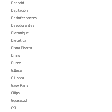
Dentaid
Depilación
Desinfectantes
Desodorantes
Diatonique
Dietética
Disna Pharm
Dnins
Durex
E.llocar
E.Llorca
Easy Paris
Ellips
Equisalud
ESI