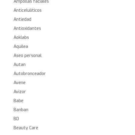
Ampollas faciales
Anticelulíticos
Antiedad
Antioxidantes
Aoklabs
Aquilea
Aseo personal
Autan
Autobronceador
Avene
Avizor
Babe
Banban
BD
Beauty Care