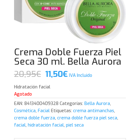
Crema Doble Fuerza Piel
Seca 30 ml. Bella Aurora
El
El
20,95
€
11,50
€
IVA Incluido
precio
precio
original
actual
Hidratación facial
era:
es:
Agotado
20,95€.
11,50€.
EAN:
8413400409328
Categorías:
Bella Aurora
,
Cosmética
,
Facial
Etiquetas:
crema antimanchas
,
crema doble fuerza
,
crema doble fuerza piel seca
,
facial
,
hidratación facial
,
piel seca