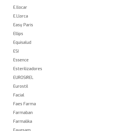
E.llocar
E.Llorca
Easy Paris
Ellips
Equisalud
ESI
Essence
Esterilizadores
EUROSIREL
Eurostil
Facial
Faes Farma
Farmaban
Farmalika
Favesam