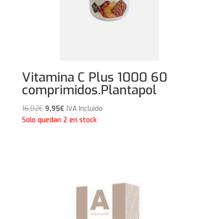
Vitamina C Plus 1000 60
comprimidos.Plantapol
El
El
16,02
€
9,95
€
IVA Incluido
precio
precio
Solo quedan 2 en stock
original
actual
era:
es:
16,02€.
9,95€.