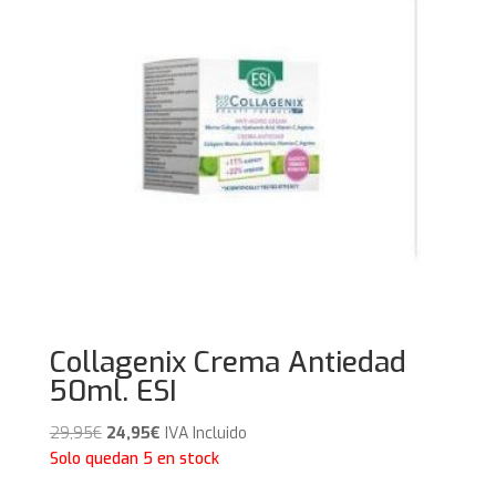
Collagenix Crema Antiedad
50ml. ESI
El
El
29,95
€
24,95
€
IVA Incluido
precio
precio
Solo quedan 5 en stock
original
actual