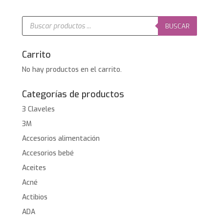
era:
es:
29,95€.
24,95€.
Búsqueda
de
BUSCAR
productos
Carrito
No hay productos en el carrito.
Categorías de productos
3 Claveles
3M
Accesorios alimentación
Accesorios bebé
Aceites
Acné
Actibios
ADA