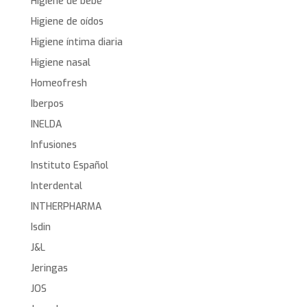
Higiene de bebé
Higiene de oídos
Higiene íntima diaria
Higiene nasal
Homeofresh
Iberpos
INELDA
Infusiones
Instituto Español
Interdental
INTHERPHARMA
Isdin
J&L
Jeringas
JOS