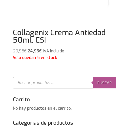
Collagenix Crema Antiedad
50ml. ESI
El
El
29,95
€
24,95
€
IVA Incluido
precio
precio
Solo quedan 5 en stock
original
actual
era:
es:
29,95€.
24,95€.
Búsqueda
de
BUSCAR
productos
Carrito
No hay productos en el carrito.
Categorías de productos