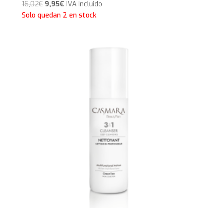
El
El
16,02
€
9,95
€
IVA Incluido
precio
precio
Solo quedan 2 en stock
original
actual
era:
es:
16,02€.
9,95€.