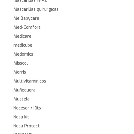
Mascarillas FFP2
Mascarillas quirurgícas
Me Babycare
Med-Comfort
Medicare
medicube
Medomics
Misscol
Morris
Multivitamínicos
Muñequera
Mustela
Neceser / Kits
Nosa kit
Nosa Protect