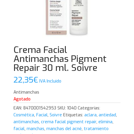
Crema Facial
Antimanchas Pigment
Repair 30 ml. Soivre
22,35
€
IVA Incluido
Antimanchas
Agotado
EAN:
8470001542953
SKU:
1040
Categorías:
Cosmética
,
Facial
,
Soivre
Etiquetas:
aclara
,
antiedad
,
antimanchas
,
crema facial pigment repair
,
elimina
,
facial
,
manchas
,
manchas del acné
,
tratamiento