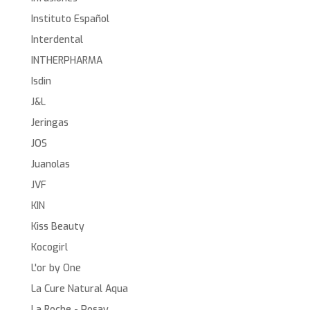
Instituto Español
Interdental
INTHERPHARMA
Isdin
J&L
Jeringas
JOS
Juanolas
JVF
KIN
Kiss Beauty
Kocogirl
L'or by One
La Cure Natural Aqua
La Roche - Posay