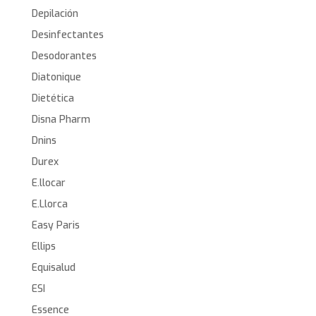
Depilación
Desinfectantes
Desodorantes
Diatonique
Dietética
Disna Pharm
Dnins
Durex
E.llocar
E.Llorca
Easy Paris
Ellips
Equisalud
ESI
Essence