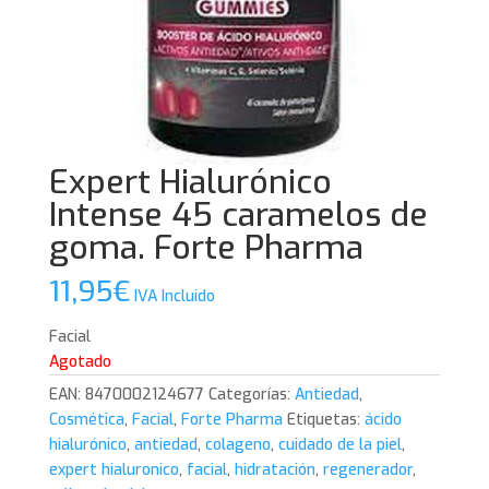
Expert Hialurónico
Intense 45 caramelos de
goma. Forte Pharma
11,95
€
IVA Incluido
Facial
Agotado
EAN:
8470002124677
Categorías:
Antiedad
,
Cosmética
,
Facial
,
Forte Pharma
Etiquetas:
ácido
hialurónico
,
antiedad
,
colageno
,
cuidado de la piel
,
expert hialuronico
,
facial
,
hidratación
,
regenerador
,