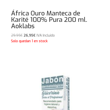
África Ouro Manteca de
Karité 100% Pura 200 ml.
Aoklabs
El
El
29,95
€
26,95
€
IVA Incluido
precio
precio
Solo quedan 1 en stock
original
actual
era:
es:
29,95€.
26,95€.