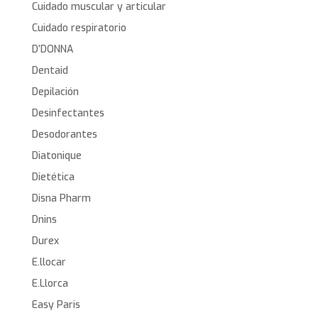
Cuidado muscular y articular
Cuidado respiratorio
D’DONNA
Dentaid
Depilación
Desinfectantes
Desodorantes
Diatonique
Dietética
Disna Pharm
Dnins
Durex
E.llocar
E.Llorca
Easy Paris