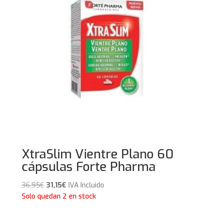
XtraSlim Vientre Plano 60
cápsulas Forte Pharma
El
El
36,95
€
31,15
€
IVA Incluido
precio
precio
Solo quedan 2 en stock
original
actual