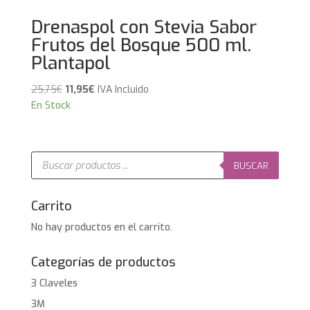
Drenaspol con Stevia Sabor
Frutos del Bosque 500 ml.
Plantapol
El
El
25,75
€
11,95
€
IVA Incluido
precio
precio
En Stock
original
actual
era:
es:
25,75€.
11,95€.
Búsqueda
de
BUSCAR
productos
Carrito
No hay productos en el carrito.
Categorías de productos
3 Claveles
3M