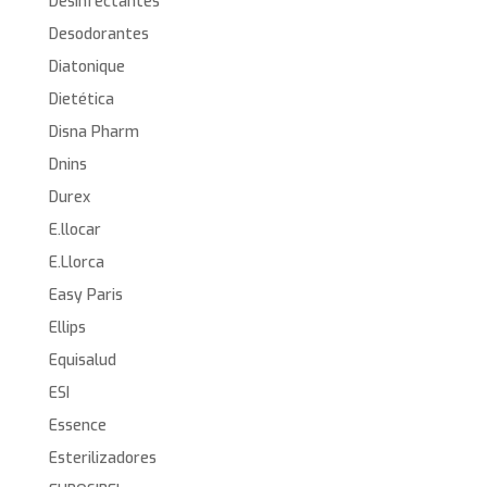
Desinfectantes
Desodorantes
Diatonique
Dietética
Disna Pharm
Dnins
Durex
E.llocar
E.Llorca
Easy Paris
Ellips
Equisalud
ESI
Essence
Esterilizadores