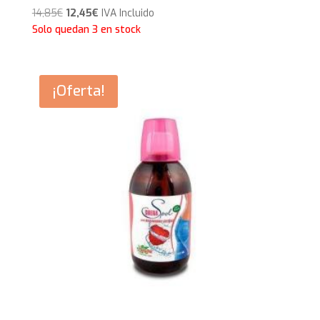
El
El
14,85
€
12,45
€
IVA Incluido
precio
precio
Solo quedan 3 en stock
original
actual
era:
es:
14,85€.
12,45€.
¡Oferta!