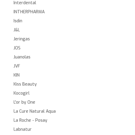
Interdental
INTHERPHARMA
Isdin
J&L
Jeringas
JOS
Juanolas
JVF
KIN
Kiss Beauty
Kocogirl
L'or by One
La Cure Natural Aqua
La Roche - Posay
Labnatur