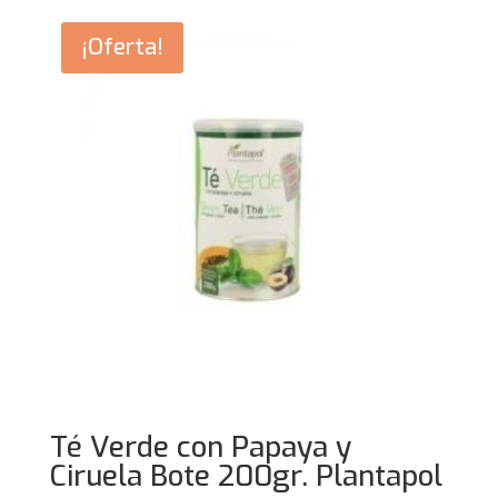
era:
es:
36,95€.
31,15€.
¡Oferta!
Té Verde con Papaya y
Ciruela Bote 200gr. Plantapol