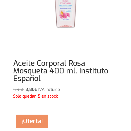
Aceite Corporal Rosa
Mosqueta 400 ml. Instituto
Español
El
El
5,95
€
3,80
€
IVA Incluido
precio
precio
Solo quedan 5 en stock
original
actual
era:
es:
5,95€.
3,80€.
¡Oferta!