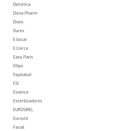
Dietética
Disna Pharm
Dnins
Durex
E.llocar
E.Llorca
Easy Paris
Ellips
Equisalud
ESI
Essence
Esterilizadores
EUROSIREL
Eurostil
Facial