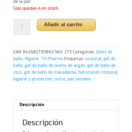
de la piel.
Solo quedan 4 en stock
Gel
Añadir al carrito
de
Baño
con
Aceite
EAN:
8426827101843
SKU:
273
Categorías:
Geles de
de
baño
,
Higiene
,
TH Pharma
Etiquetas:
corporal
,
gel de
Argán,
baño
,
gel de baño de aceite de argan
,
gel de baño de
Coco
coco
,
gel de baño de macadamia
,
hidratación corporal
,
y
higiene y protección
,
nutre
,
piel sensible
Macadamia
1L.
Th
Pharma
Descripción
cantidad
Descripción