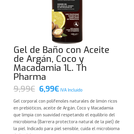
Gel de Baño con Aceite
de Argán, Coco y
Macadamia 1L. Th
Pharma
El
El
9,99
€
6,99
€
IVA Incluido
precio
precio
original
actual
Gel corporal con polifenoles naturales de limón ricos
era:
es:
en prebióticos, aceite de Argán, Coco y Macadamia
9,99€.
6,99€.
que limpia con suavidad respetando el equilibrio del
microbioma (Barrera protectora natural de la piel) de
la piel. Indicado para piel sensible, cuida el microbioma