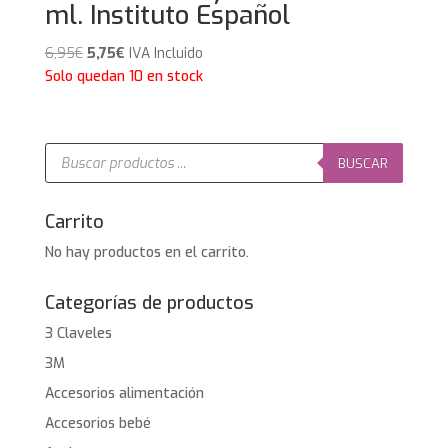
ml. Instituto Español
El
El
6,95
€
5,75
€
IVA Incluido
precio
precio
Solo quedan 10 en stock
original
actual
era:
es:
6,95€.
5,75€.
Búsqueda
de
BUSCAR
productos
Carrito
No hay productos en el carrito.
Categorías de productos
3 Claveles
3M
Accesorios alimentación
Accesorios bebé