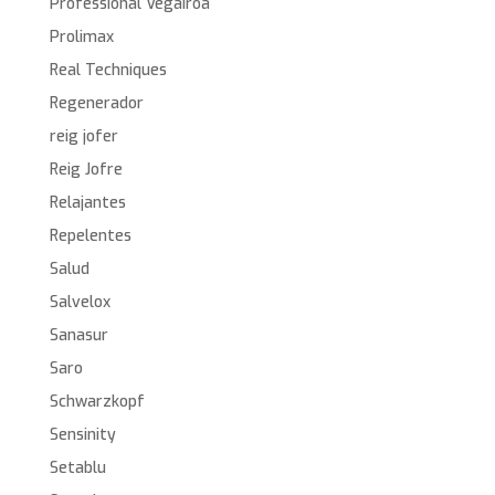
Professional Vegairoa
Prolimax
Real Techniques
Regenerador
reig jofer
Reig Jofre
Relajantes
Repelentes
Salud
Salvelox
Sanasur
Saro
Schwarzkopf
Sensinity
Setablu