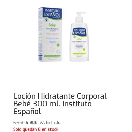
Loción Hidratante Corporal
Bebé 300 ml. Instituto
Español
El
El
6,95
€
5,90
€
IVA Incluido
precio
precio
Solo quedan 6 en stock