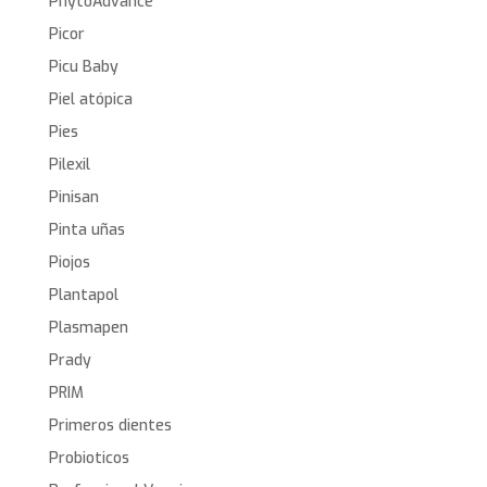
PhytoAdvance
Picor
Picu Baby
Piel atópica
Pies
Pilexil
Pinisan
Pinta uñas
Piojos
Plantapol
Plasmapen
Prady
PRIM
Primeros dientes
Probioticos