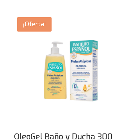
original
actual
era:
es:
6,95€.
5,90€.
¡Oferta!
OleoGel Baño y Ducha 300