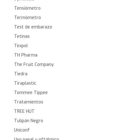
Tensiómetro
Termómetro
Test de embarazo
Tetinas
Texpol
TH Pharma
The Fruit Company
Tiedra
Tiraplastic
Tommee Tippee
Tratamientos
TREE HUT
Tulipán Negro
Uniconf
Uso nasal y oftálmico