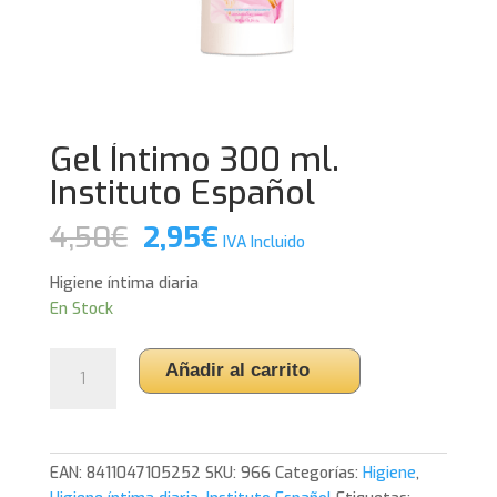
Gel Íntimo 300 ml.
Instituto Español
El
El
4,50
€
2,95
€
IVA Incluido
precio
precio
original
actual
Higiene íntima diaria
era:
es:
En Stock
4,50€.
2,95€.
Gel
Añadir al carrito
Íntimo
300
ml.
Instituto
EAN:
8411047105252
SKU:
966
Categorías:
Higiene
,
Español