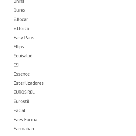
Dnins
Durex
E.llocar
E.Llorca
Easy Paris
Ellips
Equisalud
ESI
Essence
Esterilizadores
EUROSIREL
Eurostil
Facial
Faes Farma
Farmaban