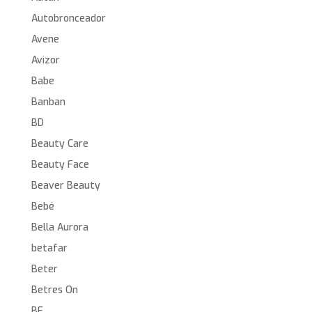
Autobronceador
Avene
Avizor
Babe
Banban
BD
Beauty Care
Beauty Face
Beaver Beauty
Bebé
Bella Aurora
betafar
Beter
Betres On
BF