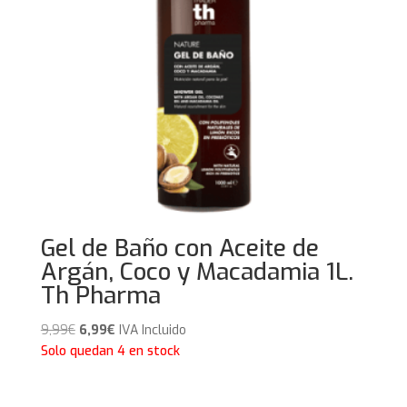
Gel de Baño con Aceite de
Argán, Coco y Macadamia 1L.
Th Pharma
El
El
9,99
€
6,99
€
IVA Incluido
precio
precio
Solo quedan 4 en stock
original
actual
era:
es: