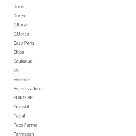
Dnins
Durex
E.llocar
E.Llorca
Easy Paris
Ellips
Equisalud
ESI
Essence
Esterilizadores
EUROSIREL
Eurostil
Facial
Faes Farma
Farmaban