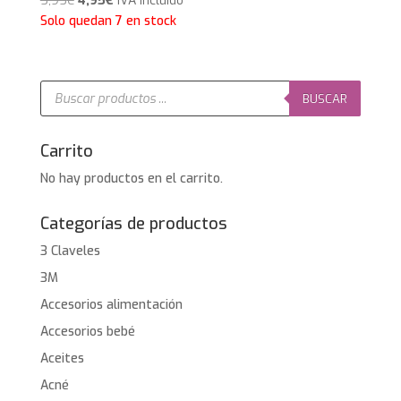
5,95
€
4,95
€
IVA Incluido
precio
precio
Solo quedan 7 en stock
original
actual
era:
es:
5,95€.
4,95€.
Búsqueda
de
BUSCAR
productos
Carrito
No hay productos en el carrito.
Categorías de productos
3 Claveles
3M
Accesorios alimentación
Accesorios bebé
Aceites
Acné