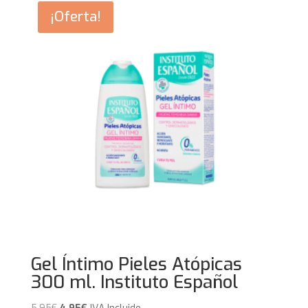
9,99€.
6,99€.
¡Oferta!
Gel Íntimo Pieles Atópicas
300 ml. Instituto Español
El
El