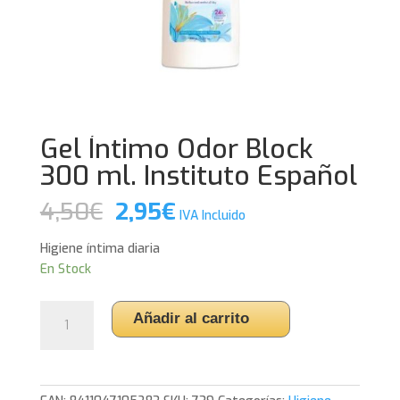
Gel Íntimo Odor Block
300 ml. Instituto Español
El
El
4,50
€
2,95
€
IVA Incluido
precio
precio
original
actual
Higiene íntima diaria
era:
es:
En Stock
4,50€.
2,95€.
Gel
Añadir al carrito
Íntimo
Odor
Block
300