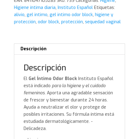
EAN:
8411047105283
SKU:
739
Categorías:
Higiene
,
ml.
Higiene íntima diaria
,
Instituto Español
Etiquetas:
Instituto
alivio
,
gel intimo
,
gel intimo odor block
,
higiene y
Español
protección
,
odor block
,
protección
,
sequedad vaginal
cantidad
Descripción
Descripción
El
Gel Íntimo Odor Block
Instituto Español
está indicado
para la higiene y el cuidado
femeninos
. Aporta una agradable sensación
de frescor y bienestar durante 24 horas.
Ayuda a neutralizar el olor y protege de
posibles irritaciones. Su fórmula íntima está
estudiada dermatológicamente. -
Delicadeza.