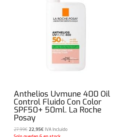
Anthelios Uvmune 400 Oil
Control Fluido Con Color
SPF50+ 50ml. La Roche
Posay
El
El
27,99
€
22,95
€
IVA Incluido
precio
precio
Solo quedan 6 en stock