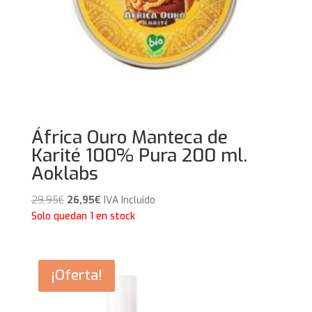
África Ouro Manteca de
Karité 100% Pura 200 ml.
Aoklabs
El
El
29,95
€
26,95
€
IVA Incluido
precio
precio
Solo quedan 1 en stock
original
actual
era:
es:
29,95€.
26,95€.
¡Oferta!