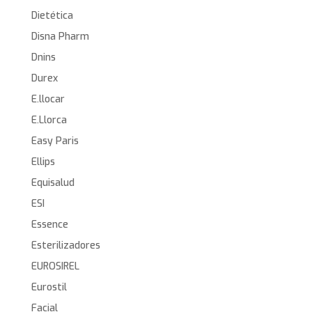
Dietética
Disna Pharm
Dnins
Durex
E.llocar
E.Llorca
Easy Paris
Ellips
Equisalud
ESI
Essence
Esterilizadores
EUROSIREL
Eurostil
Facial