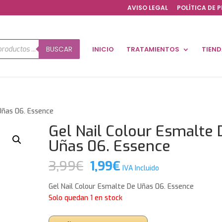
AVISO LEGAL
POLÍTICA DE 
a
BUSCAR
INICIO
TRATAMIENTOS
TIEN
os
Uñas 06. Essence
Gel Nail Colour Esmalte 
Uñas 06. Essence
El
El
3,99
€
1,99
€
IVA Incluido
precio
precio
original
actual
Gel Nail Colour Esmalte De Uñas 06. Essence
era:
es:
Solo quedan 1 en stock
3,99€.
1,99€.
Gel