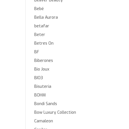
Beaver Beauty
Bebé
Bella Aurora
betafar
Beter
Betres On
BF
Biberones
Bio Joux
BIO3
Bisuteria
BOHM
Bondi Sands
Bow Luxury Collection
Camaleon