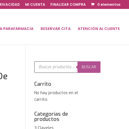
PRIVACIDAD
MI CUENTA
FINALIZAR COMPRA
0 elementos
DA PARAFARMACIA
RESERVAR CITA
ATENCIÓN AL CLIENTE
Búsqueda
de
BUSCAR
productos
De
Carrito
No hay productos en el
carrito.
Categorías de
productos
3 Claveles