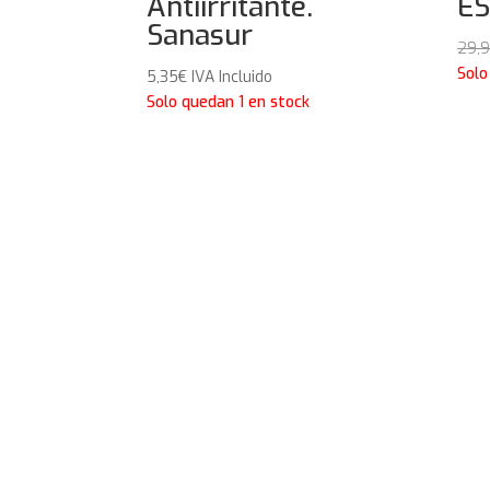
Antiirritante.
ES
Sanasur
29,
Solo
5,35
€
IVA Incluido
Solo quedan 1 en stock