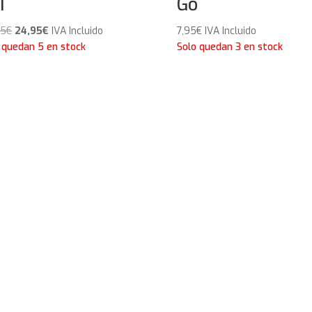
I
Go
El
El
95
€
24,95
€
IVA Incluido
7,95
€
IVA Incluido
precio
precio
 quedan 5 en stock
Solo quedan 3 en stock
original
actual
era:
es:
29,95€.
24,95€.