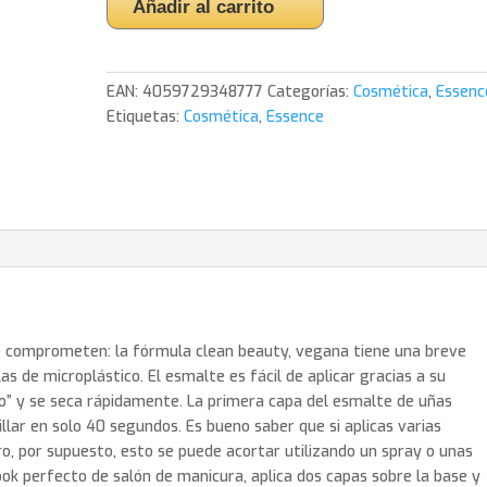
Añadir al carrito
Nail
Colour
Esmalte
EAN:
4059729348777
Categorías:
Cosmética
,
Essenc
De
Etiquetas:
Cosmética
,
Essence
Uñas
06.
Essence
cantidad
te comprometen: la fórmula clean beauty, vegana tiene una breve
as de microplástico. El esmalte es fácil de aplicar gracias a su
o” y se seca rápidamente. La primera capa del esmalte de uñas
llar en solo 40 segundos. Es bueno saber que si aplicas varias
o, por supuesto, esto se puede acortar utilizando un spray o unas
ook perfecto de salón de manicura, aplica dos capas sobre la base y