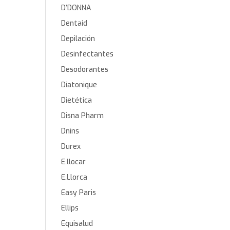
D’DONNA
Dentaid
Depilación
Desinfectantes
Desodorantes
Diatonique
Dietética
Disna Pharm
Dnins
Durex
E.llocar
E.Llorca
Easy Paris
Ellips
Equisalud