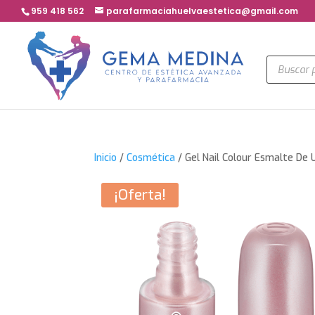
959 418 562
parafarmaciahuelvaestetica@gmail.com
Búsqued
de
product
Inicio
/
Cosmética
/ Gel Nail Colour Esmalte De 
¡Oferta!