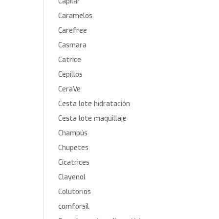
Capilar
Caramelos
Carefree
Casmara
Catrice
Cepillos
CeraVe
Cesta lote hidratación
Cesta lote maquillaje
Champús
Chupetes
Cicatrices
Clayenol
Colutorios
comforsil