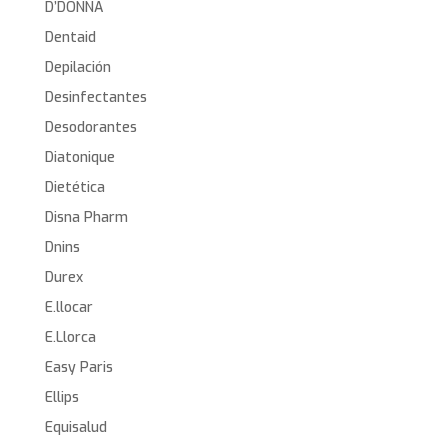
D’DONNA
Dentaid
Depilación
Desinfectantes
Desodorantes
Diatonique
Dietética
Disna Pharm
Dnins
Durex
E.llocar
E.Llorca
Easy Paris
Ellips
Equisalud