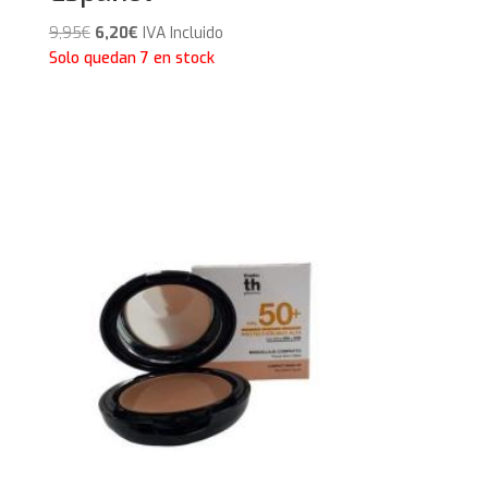
El
El
9,95
€
6,20
€
IVA Incluido
precio
precio
Solo quedan 7 en stock
original
actual
era:
es:
9,95€.
6,20€.