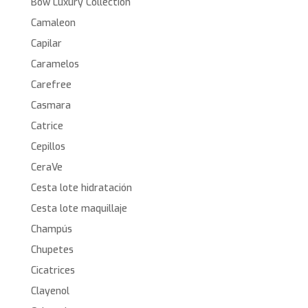
Bow Luxury Collection
Camaleon
Capilar
Caramelos
Carefree
Casmara
Catrice
Cepillos
CeraVe
Cesta lote hidratación
Cesta lote maquillaje
Champús
Chupetes
Cicatrices
Clayenol