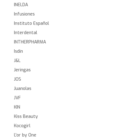
INELDA
Infusiones
Instituto Español
Interdental
INTHERPHARMA
Isdin
J&L
Jeringas
JOS
Juanolas
JVF
KIN
Kiss Beauty
Kocogirl
L'or by One