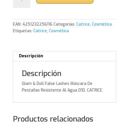
&
Doll
False
Lashes
EAN:
4251232256116
Categorías:
Catrice
,
Cosmética
Máscara
Etiquetas:
Catrice
,
Cosmética
De
Pestañas
Resistente
Al
Descripción
Agua
010.
Descripción
CATRICE
cantidad
Glam & Doll False Lashes Máscara De
Pestañas Resistente Al Agua 010. CATRICE
Productos relacionados