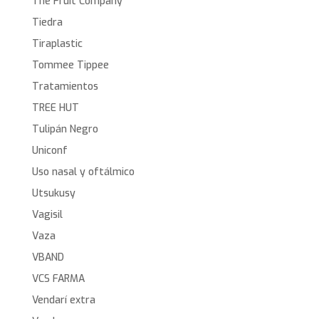
The Fruit Company
Tiedra
Tiraplastic
Tommee Tippee
Tratamientos
TREE HUT
Tulipán Negro
Uniconf
Uso nasal y oftálmico
Utsukusy
Vagisil
Vaza
VBAND
VCS FARMA
Vendarí extra