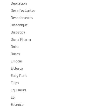
Depilación
Desinfectantes
Desodorantes
Diatonique
Dietética
Disna Pharm
Dnins
Durex
E.llocar
E.Llorca
Easy Paris
Ellips
Equisalud
ESI
Essence