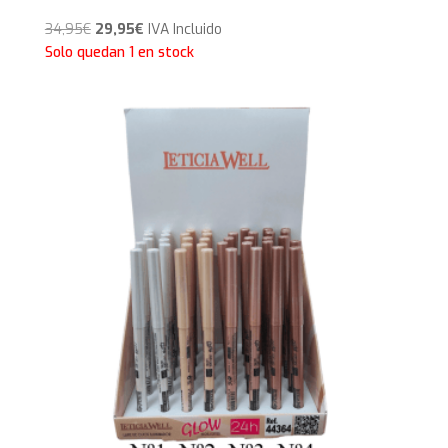
El
El
34,95
€
29,95
€
IVA Incluido
precio
precio
Solo quedan 1 en stock
original
actual
era:
es:
34,95€.
29,95€.