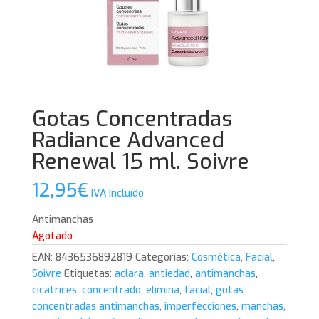
Gotas Concentradas
Radiance Advanced
Renewal 15 ml. Soivre
12,95
€
IVA Incluido
Antimanchas
Agotado
EAN:
8436536892819
Categorías:
Cosmética
,
Facial
,
Soivre
Etiquetas:
aclara
,
antiedad
,
antimanchas
,
cicatrices
,
concentrado
,
elimina
,
facial
,
gotas
concentradas antimanchas
,
imperfecciones
,
manchas
,