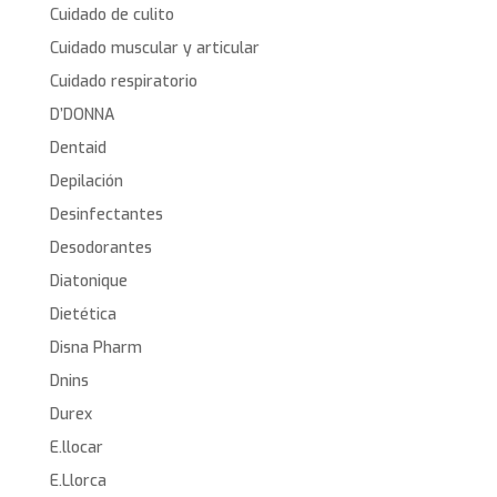
Cuidado de culito
Cuidado muscular y articular
Cuidado respiratorio
D’DONNA
Dentaid
Depilación
Desinfectantes
Desodorantes
Diatonique
Dietética
Disna Pharm
Dnins
Durex
E.llocar
E.Llorca