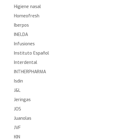
Higiene nasal
Homeofresh
Iberpos
INELDA
Infusiones
Instituto Español
Interdental
INTHERPHARMA
Isdin
J&L
Jeringas
JOS
Juanolas
JVF
KIN