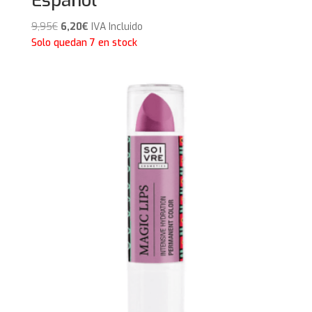
Español
El
El
9,95
€
6,20
€
IVA Incluido
precio
precio
Solo quedan 7 en stock
original
actual
era:
es:
9,95€.
6,20€.