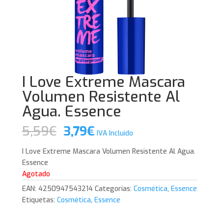
I Love Extreme Mascara
Volumen Resistente Al
Agua. Essence
El
El
5,59
€
3,79
€
IVA Incluido
precio
precio
original
actual
I Love Extreme Mascara Volumen Resistente Al Agua.
era:
es:
Essence
5,59€.
3,79€.
Agotado
EAN:
4250947543214
Categorías:
Cosmética
,
Essence
Etiquetas:
Cosmética
,
Essence