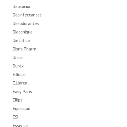
Depilación
Desinfectantes
Desodorantes
Diatonique
Dietética
Disna Pharm
Dnins
Durex
E.llocar
E.Llorca
Easy Paris
Ellips
Equisalud
ESI
Essence