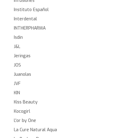
Infusiones
Instituto Español
Interdental
INTHERPHARMA
Isdin
J&L
Jeringas
JOS
Juanolas
JVF
KIN
Kiss Beauty
Kocogirl
L'or by One
La Cure Natural Aqua