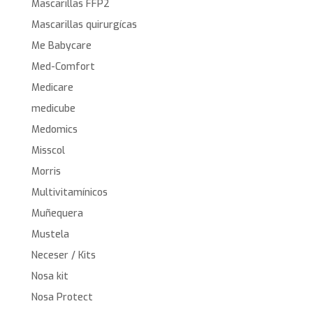
Mascarillas FFP2
Mascarillas quirurgícas
Me Babycare
Med-Comfort
Medicare
medicube
Medomics
Misscol
Morris
Multivitamínicos
Muñequera
Mustela
Neceser / Kits
Nosa kit
Nosa Protect