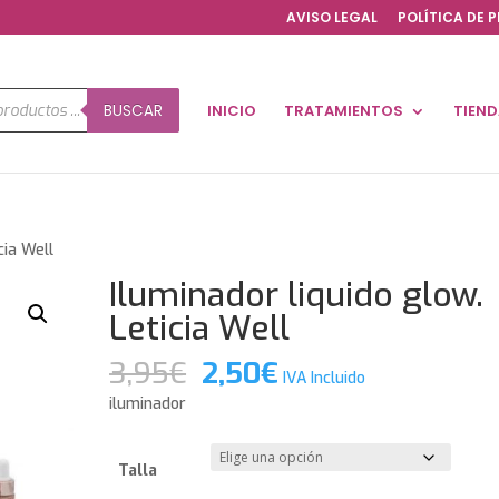
AVISO LEGAL
POLÍTICA DE 
a
BUSCAR
INICIO
TRATAMIENTOS
TIEN
os
cia Well
Iluminador liquido glow.
Leticia Well
El
El
3,95
€
2,50
€
IVA Incluido
precio
precio
iluminador
original
actual
era:
es:
3,95€.
2,50€.
Talla