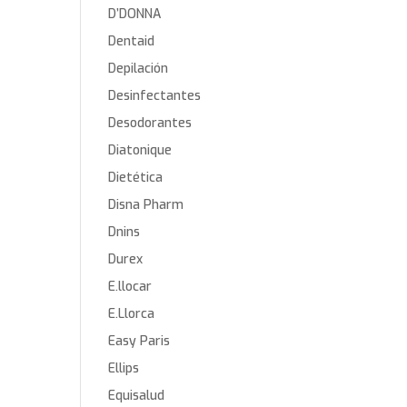
D’DONNA
Dentaid
Depilación
Desinfectantes
Desodorantes
Diatonique
Dietética
Disna Pharm
Dnins
Durex
E.llocar
E.Llorca
Easy Paris
Ellips
Equisalud