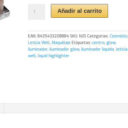
Iluminador
Añadir al carrito
liquido
glow.
Leticia
Well
EAN:
8435433208884
SKU:
N/D
Categorías:
Cosmétic
cantidad
Leticia Well
,
Maquillaje
Etiquetas:
centro
,
glow
,
iluminador
,
iluminador glow
,
iluminador liquido
,
leticia
well
,
liquid highlighter