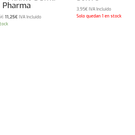
 Pharma
3,95
€
IVA Incluido
Solo quedan 1 en stock
El
El
5
€
11,25
€
IVA Incluido
precio
precio
tock
original
actual
era:
es:
13,95€.
11,25€.