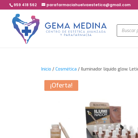
959 418 562
parafarmaciahuelvaestetica@gmail.com
Búsqued
de
product
Inicio
/
Cosmética
/ Iluminador liquido glow. Leti
¡Oferta!