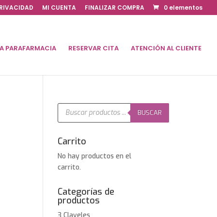
PRIVACIDAD
MI CUENTA
FINALIZAR COMPRA
0 elementos
DA PARAFARMACIA
RESERVAR CITA
ATENCIÓN AL CLIENTE
Búsqueda
de
BUSCAR
productos
Carrito
No hay productos en el
carrito.
Categorías de
productos
3 Claveles