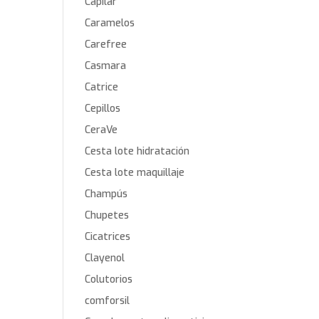
Capilar
Caramelos
Carefree
Casmara
Catrice
Cepillos
CeraVe
Cesta lote hidratación
Cesta lote maquillaje
Champús
Chupetes
Cicatrices
Clayenol
Colutorios
comforsil