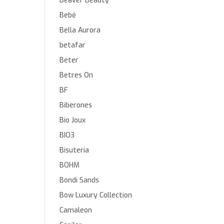
Beaver Beauty
Bebé
Bella Aurora
betafar
Beter
Betres On
BF
Biberones
Bio Joux
BIO3
Bisuteria
BOHM
Bondi Sands
Bow Luxury Collection
Camaleon