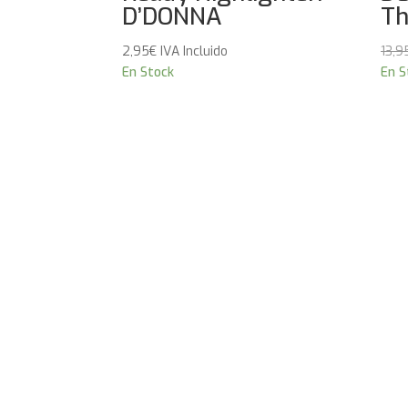
D’DONNA
Th
2,95
€
IVA Incluido
13,9
En Stock
En S