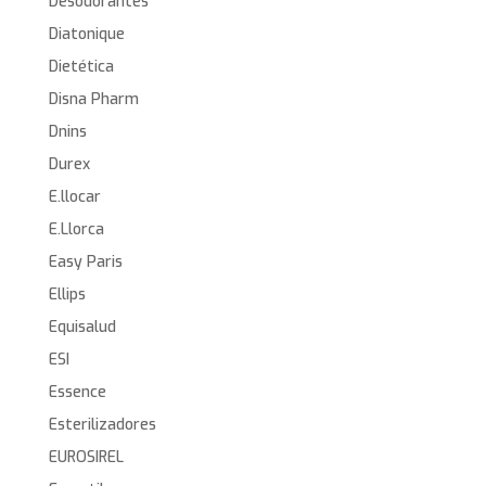
Desodorantes
Diatonique
Dietética
Disna Pharm
Dnins
Durex
E.llocar
E.Llorca
Easy Paris
Ellips
Equisalud
ESI
Essence
Esterilizadores
EUROSIREL