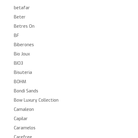
betafar
Beter
Betres On
BF
Biberones
Bio Joux
BIO3
Bisuteria
BOHM
Bondi Sands
Bow Luxury Collection
Camaleon
Capilar
Caramelos
Carefree