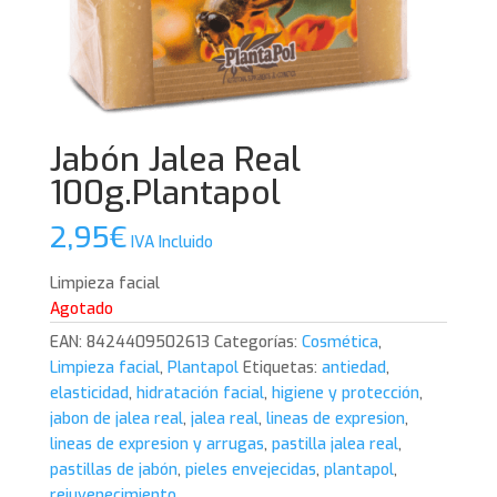
Jabón Jalea Real
100g.Plantapol
2,95
€
IVA Incluido
Limpieza facial
Agotado
EAN:
8424409502613
Categorías:
Cosmética
,
Limpieza facial
,
Plantapol
Etiquetas:
antiedad
,
elasticidad
,
hidratación facial
,
higiene y protección
,
jabon de jalea real
,
jalea real
,
lineas de expresion
,
lineas de expresion y arrugas
,
pastilla jalea real
,
pastillas de jabón
,
pieles envejecidas
,
plantapol
,
rejuvenecimiento