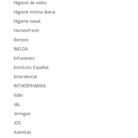
Higiene de oídos
Higiene íntima diaria
Higiene nasal
Homeofresh
Iberpos
INELDA
Infusiones
Instituto Español
Interdental
INTHERPHARMA
Isdin
J&L
Jeringas
JOS
Juanolas