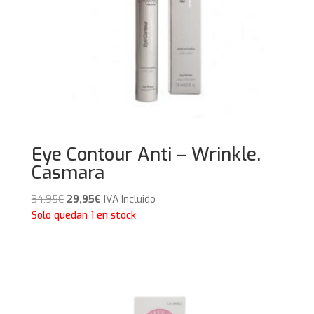
Eye Contour Anti – Wrinkle.
Casmara
El
El
34,95
€
29,95
€
IVA Incluido
precio
precio
Solo quedan 1 en stock
original
actual
era:
es:
34,95€.
29,95€.