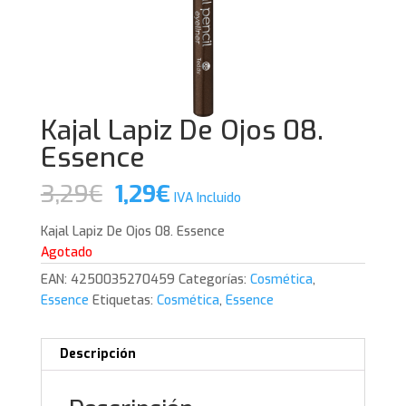
Kajal Lapiz De Ojos 08.
Essence
El
El
3,29
€
1,29
€
IVA Incluido
precio
precio
original
actual
Kajal Lapiz De Ojos 08. Essence
era:
es:
Agotado
3,29€.
1,29€.
EAN:
4250035270459
Categorías:
Cosmética
,
Essence
Etiquetas:
Cosmética
,
Essence
Descripción