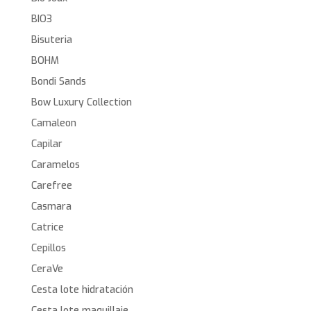
BIO3
Bisuteria
BOHM
Bondi Sands
Bow Luxury Collection
Camaleon
Capilar
Caramelos
Carefree
Casmara
Catrice
Cepillos
CeraVe
Cesta lote hidratación
Cesta lote maquillaje