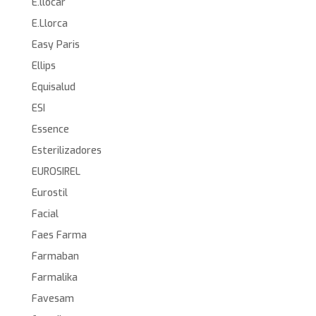
E.llocar
E.Llorca
Easy Paris
Ellips
Equisalud
ESI
Essence
Esterilizadores
EUROSIREL
Eurostil
Facial
Faes Farma
Farmaban
Farmalika
Favesam