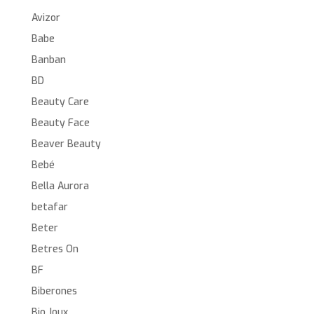
Avizor
Babe
Banban
BD
Beauty Care
Beauty Face
Beaver Beauty
Bebé
Bella Aurora
betafar
Beter
Betres On
BF
Biberones
Bio Joux