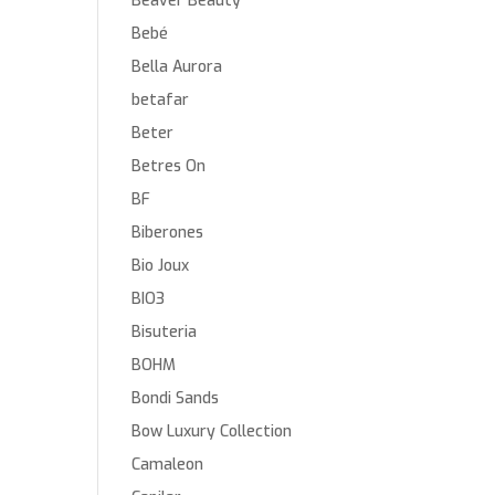
Beaver Beauty
Bebé
Bella Aurora
betafar
Beter
Betres On
BF
Biberones
Bio Joux
BIO3
Bisuteria
BOHM
Bondi Sands
Bow Luxury Collection
Camaleon