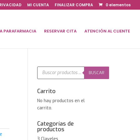
PRIVACIDAD
MI CUENTA
FINALIZAR COMPRA
0 elementos
DA PARAFARMACIA
RESERVAR CITA
ATENCIÓN AL CLIENTE
Búsqueda
de
BUSCAR
productos
Carrito
No hay productos en el
carrito.
Categorías de
productos
e
3 Claveles