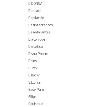
D’DONNA
Dentaid
Depilación
Desinfectantes
Desodorantes
Diatonique
Dietética
Disna Pharm
Dnins
Durex
E.llocar
E.Llorca
Easy Paris
Ellips
Equisalud