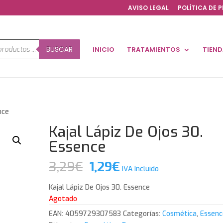
AVISO LEGAL
POLÍTICA DE 
a
BUSCAR
INICIO
TRATAMIENTOS
TIEN
os
nce
Kajal Lápiz De Ojos 30.
Essence
El
El
3,29
€
1,29
€
IVA Incluido
precio
precio
original
actual
Kajal Lápiz De Ojos 30. Essence
era:
es:
Agotado
3,29€.
1,29€.
EAN:
4059729307583
Categorías:
Cosmética
,
Essenc