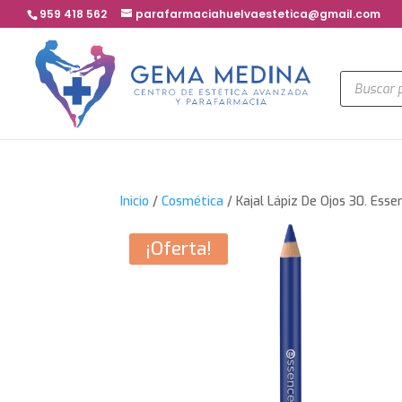
959 418 562
parafarmaciahuelvaestetica@gmail.com
Búsqued
de
product
Inicio
/
Cosmética
/ Kajal Lápiz De Ojos 30. Esse
¡Oferta!