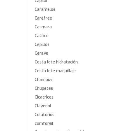
Capilar
Caramelos
Carefree
Casmara
Catrice
Cepillos
CeraVe
Cesta lote hidratación
Cesta lote maquillaje
Champús
Chupetes
Cicatrices
Clayenol
Colutorios
comforsil