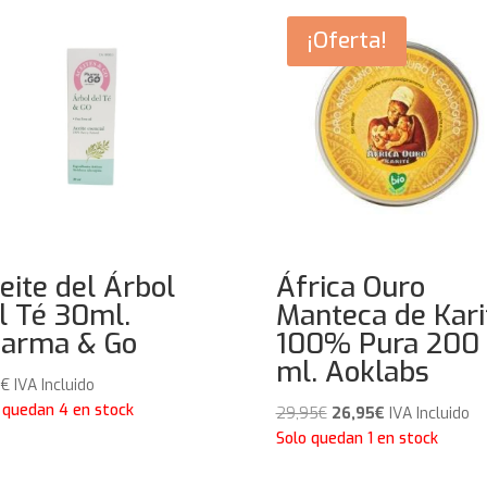
¡Oferta!
eite del Árbol
África Ouro
l Té 30ml.
Manteca de Kari
arma & Go
100% Pura 200
ml. Aoklabs
5
€
IVA Incluido
 quedan 4 en stock
El
El
29,95
€
26,95
€
IVA Incluido
precio
precio
Solo quedan 1 en stock
original
actual