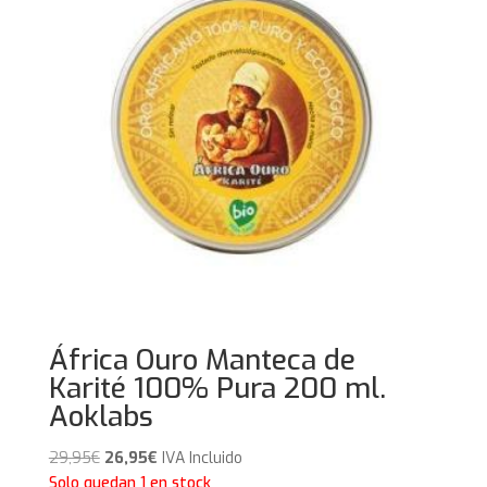
África Ouro Manteca de
Karité 100% Pura 200 ml.
Aoklabs
El
El
29,95
€
26,95
€
IVA Incluido
precio
precio
Solo quedan 1 en stock