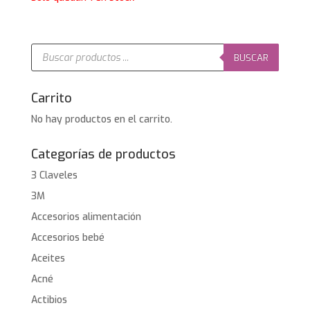
original
actual
era:
es:
29,95€.
26,95€.
Búsqueda
de
BUSCAR
productos
Carrito
No hay productos en el carrito.
Categorías de productos
3 Claveles
3M
Accesorios alimentación
Accesorios bebé
Aceites
Acné
Actibios