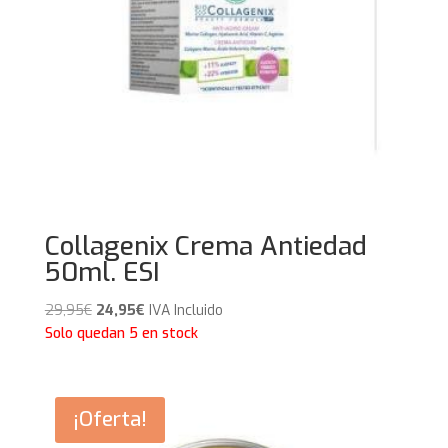
Collagenix Crema Antiedad
50ml. ESI
El
El
29,95
€
24,95
€
IVA Incluido
precio
precio
Solo quedan 5 en stock
original
actual
era:
es:
29,95€.
24,95€.
¡Oferta!