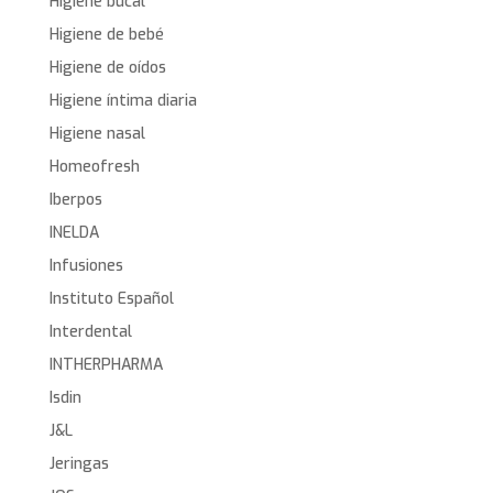
Higiene bucal
Higiene de bebé
Higiene de oídos
Higiene íntima diaria
Higiene nasal
Homeofresh
Iberpos
INELDA
Infusiones
Instituto Español
Interdental
INTHERPHARMA
Isdin
J&L
Jeringas