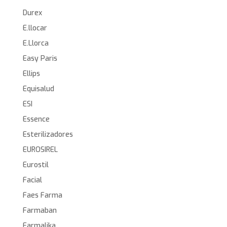
Durex
E.llocar
E.Llorca
Easy Paris
Ellips
Equisalud
ESI
Essence
Esterilizadores
EUROSIREL
Eurostil
Facial
Faes Farma
Farmaban
Farmalika