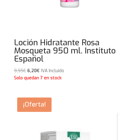
Loción Hidratante Rosa
Mosqueta 950 ml. Instituto
Español
El
El
9,95
€
6,20
€
IVA Incluido
precio
precio
Solo quedan 7 en stock
original
actual
era:
es:
9,95€.
6,20€.
¡Oferta!