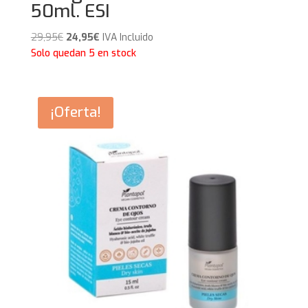
50ml. ESI
El
El
29,95
€
24,95
€
IVA Incluido
precio
precio
Solo quedan 5 en stock
original
actual
era:
es:
29,95€.
24,95€.
¡Oferta!