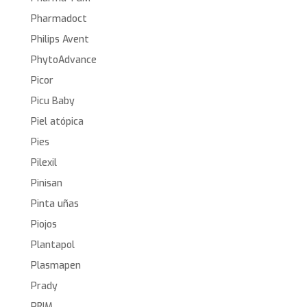
Pharmadoct
Philips Avent
PhytoAdvance
Picor
Picu Baby
Piel atópica
Pies
Pilexil
Pinisan
Pinta uñas
Piojos
Plantapol
Plasmapen
Prady
PRIM