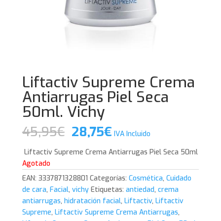
Liftactiv Supreme Crema
Antiarrugas Piel Seca
50ml. Vichy
El
El
45,95
€
28,75
€
IVA Incluido
precio
precio
original
actual
Liftactiv Supreme Crema Antiarrugas Piel Seca 50ml
era:
es:
Agotado
45,95€.
28,75€.
EAN:
3337871328801
Categorías:
Cosmética
,
Cuidado
de cara
,
Facial
,
vichy
Etiquetas:
antiedad
,
crema
antiarrugas
,
hidratación facial
,
Liftactiv
,
Liftactiv
Supreme
,
Liftactiv Supreme Crema Antiarrugas
,