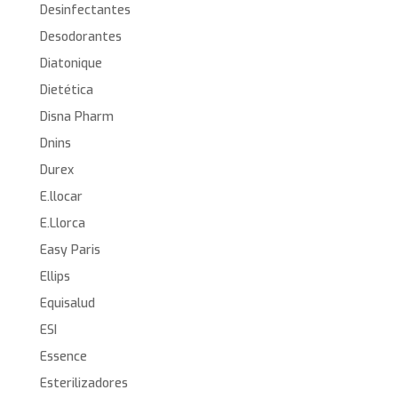
Desinfectantes
Desodorantes
Diatonique
Dietética
Disna Pharm
Dnins
Durex
E.llocar
E.Llorca
Easy Paris
Ellips
Equisalud
ESI
Essence
Esterilizadores