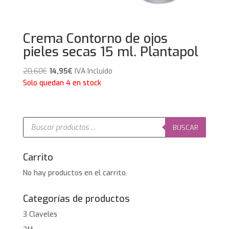
Crema Contorno de ojos
pieles secas 15 ml. Plantapol
El
El
20,60
€
14,95
€
IVA Incluido
precio
precio
Solo quedan 4 en stock
original
actual
era:
es:
20,60€.
14,95€.
Búsqueda
de
BUSCAR
productos
Carrito
No hay productos en el carrito.
Categorías de productos
3 Claveles