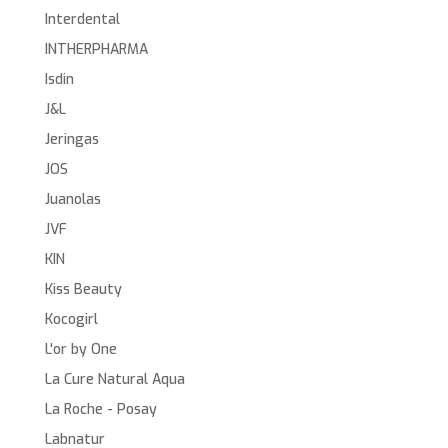
Interdental
INTHERPHARMA
Isdin
J&L
Jeringas
JOS
Juanolas
JVF
KIN
Kiss Beauty
Kocogirl
L'or by One
La Cure Natural Aqua
La Roche - Posay
Labnatur