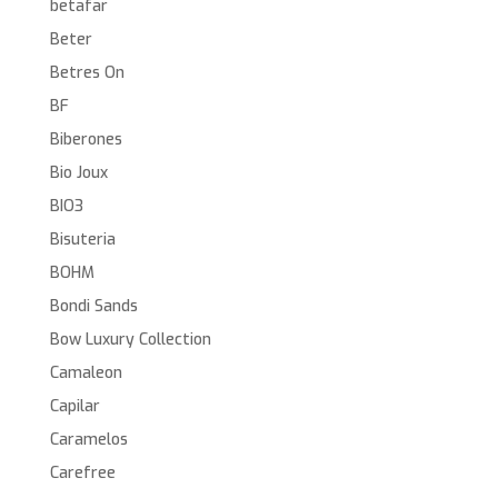
betafar
Beter
Betres On
BF
Biberones
Bio Joux
BIO3
Bisuteria
BOHM
Bondi Sands
Bow Luxury Collection
Camaleon
Capilar
Caramelos
Carefree