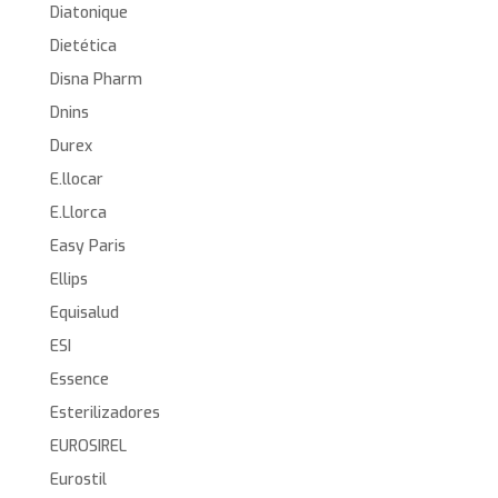
Diatonique
Dietética
Disna Pharm
Dnins
Durex
E.llocar
E.Llorca
Easy Paris
Ellips
Equisalud
ESI
Essence
Esterilizadores
EUROSIREL
Eurostil