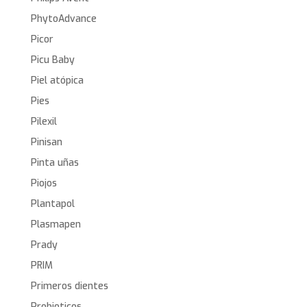
PhytoAdvance
Picor
Picu Baby
Piel atópica
Pies
Pilexil
Pinisan
Pinta uñas
Piojos
Plantapol
Plasmapen
Prady
PRIM
Primeros dientes
Probioticos