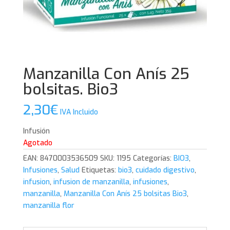
Manzanilla Con Anís 25
bolsitas. Bio3
2,30
€
IVA Incluido
Infusión
Agotado
EAN:
8470003536509
SKU:
1195
Categorías:
BIO3
,
Infusiones
,
Salud
Etiquetas:
bio3
,
cuidado digestivo
,
infusion
,
infusion de manzanilla
,
infusiones
,
manzanilla
,
Manzanilla Con Anís 25 bolsitas Bio3
,
manzanilla flor