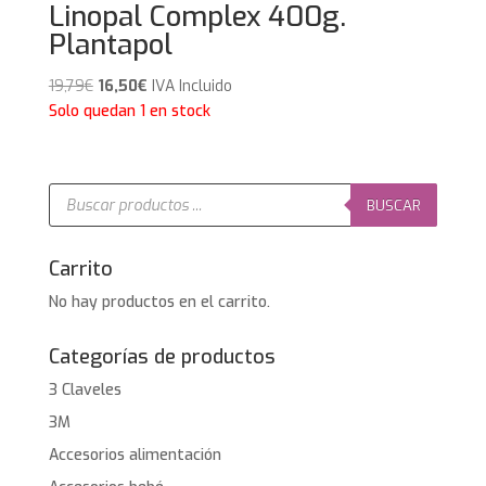
Linopal Complex 400g.
Plantapol
El
El
19,79
€
16,50
€
IVA Incluido
precio
precio
Solo quedan 1 en stock
original
actual
era:
es:
19,79€.
16,50€.
Búsqueda
de
BUSCAR
productos
Carrito
No hay productos en el carrito.
Categorías de productos
3 Claveles
3M
Accesorios alimentación