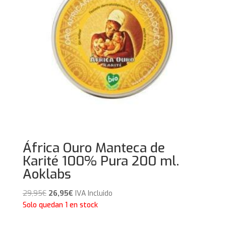
África Ouro Manteca de
Karité 100% Pura 200 ml.
Aoklabs
El
El
29,95
€
26,95
€
IVA Incluido
precio
precio
Solo quedan 1 en stock
original
actual