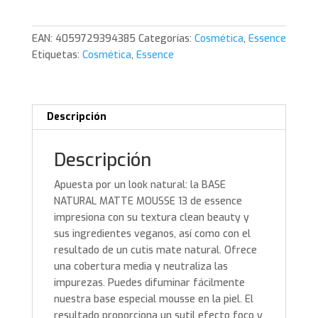
Natural
Matte
EAN:
4059729394385
Categorías:
Cosmética
,
Essence
Mousse
Etiquetas:
Cosmética
,
Essence
Foundation
13.
Essence
cantidad
Descripción
Descripción
Apuesta por un look natural: la BASE
NATURAL MATTE MOUSSE 13 de essence
impresiona con su textura clean beauty y
sus ingredientes veganos, así como con el
resultado de un cutis mate natural. Ofrece
una cobertura media y neutraliza las
impurezas. Puedes difuminar fácilmente
nuestra base especial mousse en la piel. El
resultado proporciona un sutil efecto foco y