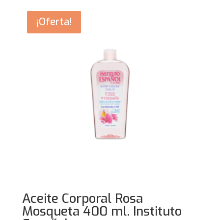
era:
es:
29,95€.
26,95€.
¡Oferta!
Aceite Corporal Rosa
Mosqueta 400 ml. Instituto