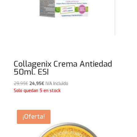
Collagenix Crema Antiedad
50ml. ESI
El
El
29,95
€
24,95
€
IVA Incluido
precio
precio
Solo quedan 5 en stock
original
actual
era:
es:
29,95€.
24,95€.
¡Oferta!