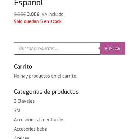
Español
El
El
5,95
€
3,80
€
IVA Incluido
precio
precio
Solo quedan 5 en stock
original
actual
era:
es:
5,95€.
3,80€.
Búsqueda
de
BUSCAR
productos
Carrito
No hay productos en el carrito.
Categorías de productos
3 Claveles
3M
Accesorios alimentación
Accesorios bebé
Aceites