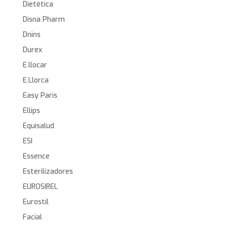
Dietética
Disna Pharm
Dnins
Durex
E.llocar
E.Llorca
Easy Paris
Ellips
Equisalud
ESI
Essence
Esterilizadores
EUROSIREL
Eurostil
Facial