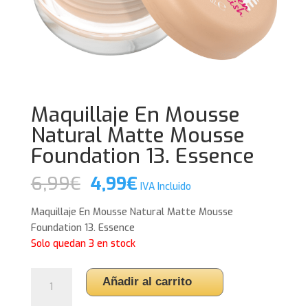
Maquillaje En Mousse
Natural Matte Mousse
Foundation 13. Essence
El
El
6,99
€
4,99
€
IVA Incluido
precio
precio
original
actual
Maquillaje En Mousse Natural Matte Mousse
era:
es:
Foundation 13. Essence
6,99€.
4,99€.
Solo quedan 3 en stock
Maquillaje
Añadir al carrito
En
Mousse