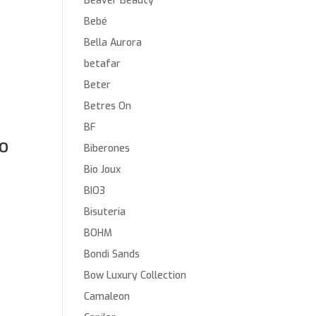
Beaver Beauty
Bebé
Bella Aurora
betafar
Beter
Betres On
BF
o
Biberones
Bio Joux
BIO3
Bisuteria
BOHM
Bondi Sands
Bow Luxury Collection
Camaleon