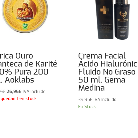
rica Ouro
Crema Facial
nteca de Karité
Ácido Hialurónic
0% Pura 200
Fluido No Graso
. Aoklabs
50 ml. Gema
Medina
El
El
95
€
26,95
€
IVA Incluido
precio
precio
 quedan 1 en stock
34,95
€
IVA Incluido
original
actual
En Stock
era:
es:
29,95€.
26,95€.