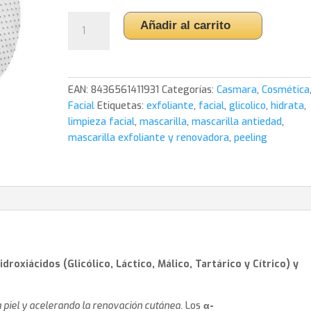
6,95€.
6,05€.
Mascarilla
Añadir al carrito
Exfoliante
y
Renovadora
Peeling
EAN:
8436561411931
Categorías:
Casmara
,
Cosmética
Booster
Facial
Etiquetas:
exfoliante
,
facial
,
glicolico
,
hidrata
,
1
limpieza facial
,
mascarilla
,
mascarilla antiedad
,
ud.
mascarilla exfoliante y renovadora
,
peeling
Casmara
cantidad
roxiácidos (Glicólico, Láctico, Málico, Tartárico y Cítrico) y
la piel y acelerando la renovación cutánea.
Los
α-