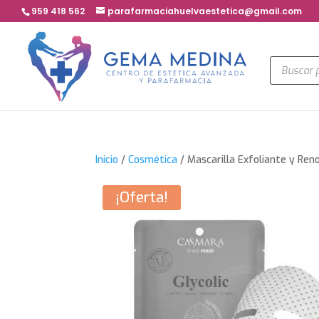
959 418 562
parafarmaciahuelvaestetica@gmail.com
Búsqued
de
product
Inicio
/
Cosmética
/ Mascarilla Exfoliante y Ren
¡Oferta!