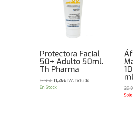
Protectora Facial
Áf
50+ Adulto 50ml.
Ma
Th Pharma
10
ml
El
El
13,95
€
11,25
€
IVA Incluido
precio
precio
En Stock
29,
original
actual
Solo
era:
es:
13,95€.
11,25€.