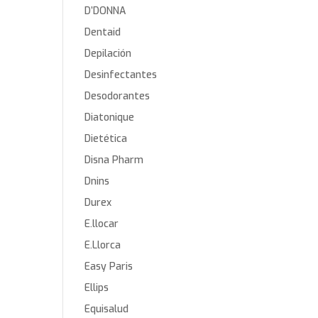
D’DONNA
Dentaid
Depilación
Desinfectantes
Desodorantes
Diatonique
Dietética
Disna Pharm
Dnins
Durex
E.llocar
E.Llorca
Easy Paris
Ellips
Equisalud