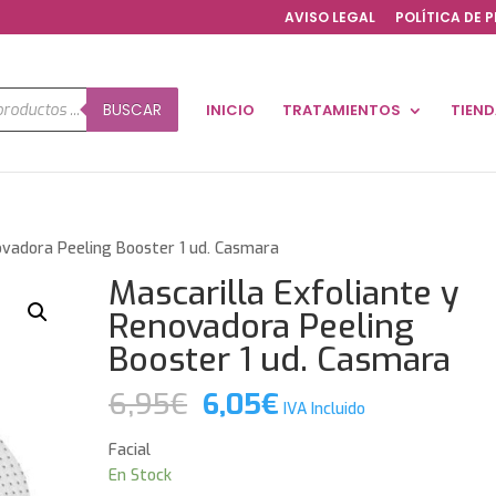
AVISO LEGAL
POLÍTICA DE 
a
BUSCAR
INICIO
TRATAMIENTOS
TIEN
os
ovadora Peeling Booster 1 ud. Casmara
Mascarilla Exfoliante y
Renovadora Peeling
Booster 1 ud. Casmara
El
El
6,95
€
6,05
€
IVA Incluido
precio
precio
original
actual
Facial
era:
es:
En Stock