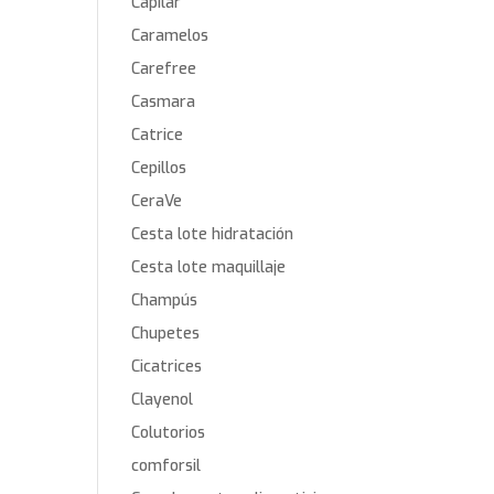
Capilar
Caramelos
Carefree
Casmara
Catrice
Cepillos
CeraVe
Cesta lote hidratación
Cesta lote maquillaje
Champús
Chupetes
Cicatrices
Clayenol
Colutorios
comforsil