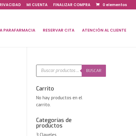
PRIVACIDAD
MI CUENTA
FINALIZAR COMPRA
0 elementos
DA PARAFARMACIA
RESERVAR CITA
ATENCIÓN AL CLIENTE
Búsqueda
de
BUSCAR
productos
Carrito
No hay productos en el
carrito.
Categorías de
productos
3 Claveles