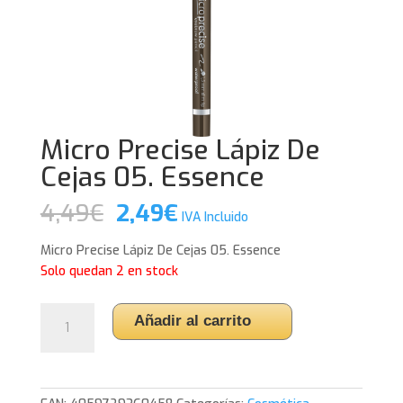
Micro Precise Lápiz De
Cejas 05. Essence
El
El
4,49
€
2,49
€
IVA Incluido
precio
precio
original
actual
Micro Precise Lápiz De Cejas 05. Essence
era:
es:
Solo quedan 2 en stock
4,49€.
2,49€.
Micro
Añadir al carrito
Precise
Lápiz
De
Cejas