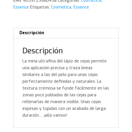
EAN:
4059729360458
Categorías:
Cosmética
,
05.
Essence
Etiquetas:
Cosmética
,
Essence
Essence
cantidad
Descripción
Descripción
La mina ultrafina del lápiz de cejas permite
una aplicación precisa y traza líneas
similares a las del pelo para unas cejas
perfectamente definidas y naturales. La
textura cremosa se funde fácilmente en las
zonas poco pobladas de las cejas para
rellenarlas de manera visible. Unas cejas
espesas y tupidas con un acabado de larga
duración… ¡allá vamos!