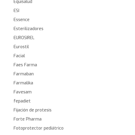
Equisalud
ESI
Essence
Esterilizadores
EUROSIREL
Eurostil
Facial
Faes Farma
Farmaban
Farmalika
Favesam
fepadiet
Fijación de protesis
Forte Pharma
Fotoprotector pediátrico