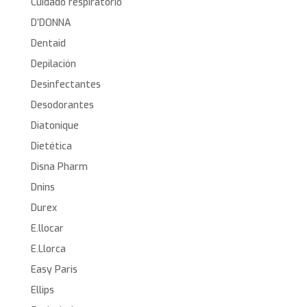
Cuidado respiratorio
D’DONNA
Dentaid
Depilación
Desinfectantes
Desodorantes
Diatonique
Dietética
Disna Pharm
Dnins
Durex
E.llocar
E.Llorca
Easy Paris
Ellips