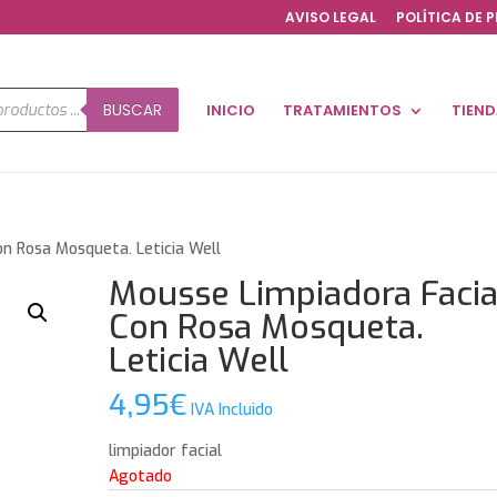
AVISO LEGAL
POLÍTICA DE 
a
BUSCAR
INICIO
TRATAMIENTOS
TIEN
os
on Rosa Mosqueta. Leticia Well
Mousse Limpiadora Facia
Con Rosa Mosqueta.
Leticia Well
4,95
€
IVA Incluido
limpiador facial
Agotado