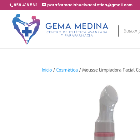
959 418 562
parafarmaciahuelvaestetica@gmail.com
Búsqued
de
product
Inicio
/
Cosmética
/ Mousse Limpiadora Facial C