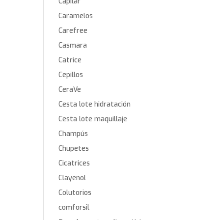
Capilar
Caramelos
Carefree
Casmara
Catrice
Cepillos
CeraVe
Cesta lote hidratación
Cesta lote maquillaje
Champús
Chupetes
Cicatrices
Clayenol
Colutorios
comforsil