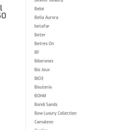
Beaver Beauty
l
Bebé
50
Bella Aurora
betafar
Beter
Betres On
BF
Biberones
Bio Joux
BIO3
Bisuteria
BOHM
Bondi Sands
Bow Luxury Collection
Camaleon