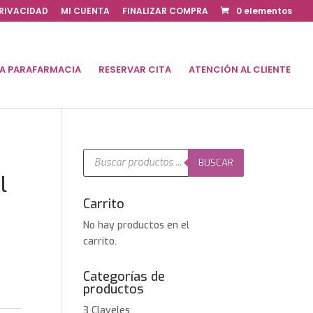
PRIVACIDAD
MI CUENTA
FINALIZAR COMPRA
0 elementos
DA PARAFARMACIA
RESERVAR CITA
ATENCIÓN AL CLIENTE
Búsqueda
de
BUSCAR
productos
l
Carrito
No hay productos en el
carrito.
Categorías de
productos
3 Claveles