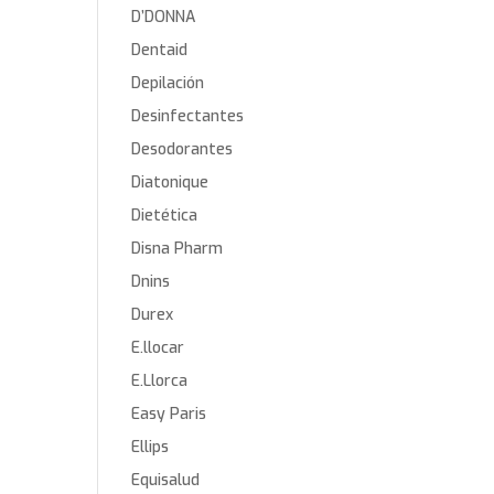
D’DONNA
Dentaid
Depilación
Desinfectantes
Desodorantes
Diatonique
Dietética
Disna Pharm
Dnins
Durex
E.llocar
E.Llorca
Easy Paris
Ellips
Equisalud