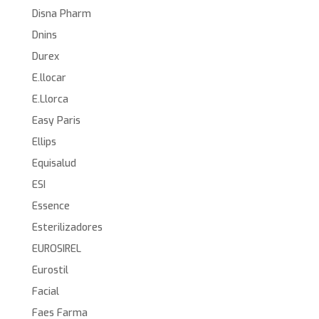
Disna Pharm
Dnins
Durex
E.llocar
E.Llorca
Easy Paris
Ellips
Equisalud
ESI
Essence
Esterilizadores
EUROSIREL
Eurostil
Facial
Faes Farma