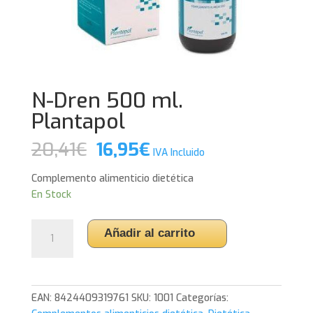
N-Dren 500 ml.
Plantapol
El
El
20,41
€
16,95
€
IVA Incluido
precio
precio
original
actual
Complemento alimenticio dietética
era:
es:
En Stock
20,41€.
16,95€.
N-
Añadir al carrito
Dren
500
ml.
Plantapol
EAN:
8424409319761
SKU:
1001
Categorías:
cantidad