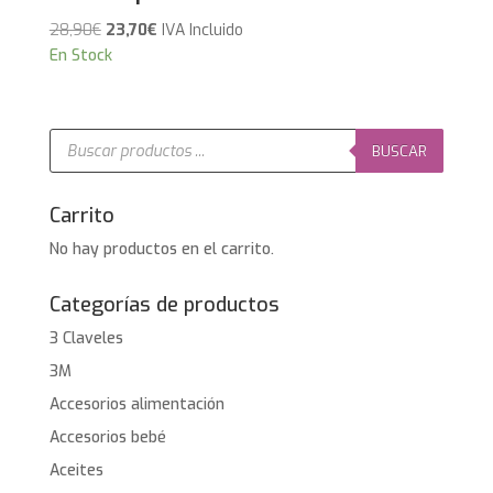
El
El
28,90
€
23,70
€
IVA Incluido
precio
precio
En Stock
original
actual
era:
es:
28,90€.
23,70€.
Búsqueda
de
BUSCAR
productos
Carrito
No hay productos en el carrito.
Categorías de productos
3 Claveles
3M
Accesorios alimentación
Accesorios bebé
Aceites