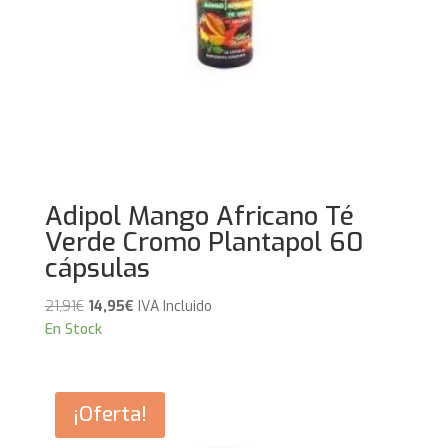
Adipol Mango Africano Té
Verde Cromo Plantapol 60
cápsulas
El
El
21,91
€
14,95
€
IVA Incluido
precio
precio
En Stock
original
actual
era:
es:
21,91€.
14,95€.
¡Oferta!