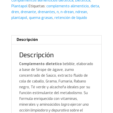
Complementos alimenticios dietética
,
Dietética
,
Plantapol
Etiquetas:
complemento alimenticio
,
dieta
,
dren
,
drenante
,
drenantes
,
n
,
n-drean
,
ndrean
,
plantapol
,
quema grasas
,
retención de líquido
Descripción
Descripción
Complemento dietetico
bebible, elaborado
a base de Sirope de ágave, zumo
concentrado de Saúco, extracto fluido de
cola de caballo, Grama, Fumaria, Rabano
negro, Té verde y alcachofa ideales por su
función estimulante del metabolismo. Su
formula enriquecida con vitaminas,
minerales y aminoácidos
logra ejercer una
acción limpiadora y depurativa sobre el