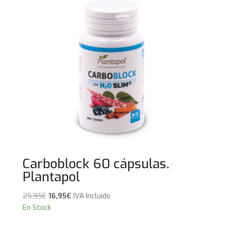
Carboblock 60 cápsulas.
Plantapol
El
El
25,95
€
16,95
€
IVA Incluido
precio
precio
En Stock
original
actual