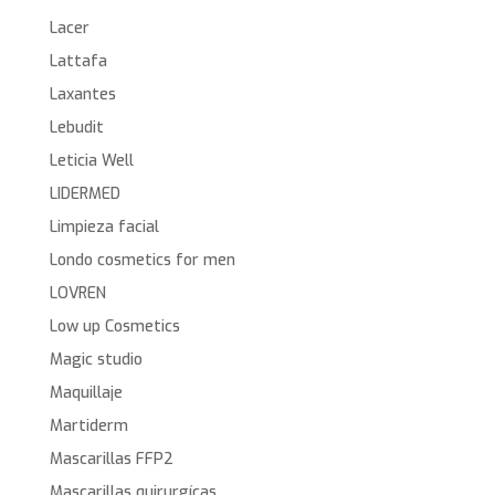
Lacer
Lattafa
Laxantes
Lebudit
Leticia Well
LIDERMED
Limpieza facial
Londo cosmetics for men
LOVREN
Low up Cosmetics
Magic studio
Maquillaje
Martiderm
Mascarillas FFP2
Mascarillas quirurgícas