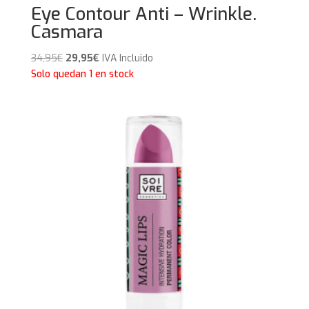
Eye Contour Anti – Wrinkle.
Casmara
El
El
34,95
€
29,95
€
IVA Incluido
precio
precio
Solo quedan 1 en stock
original
actual
era:
es:
34,95€.
29,95€.