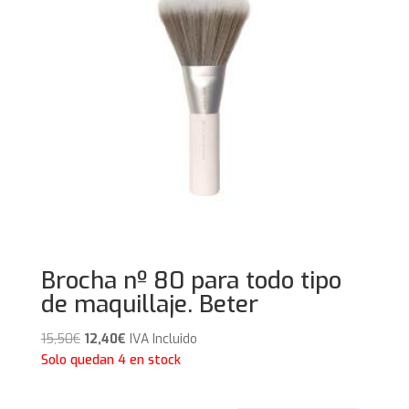
Brocha nº 80 para todo tipo
de maquillaje. Beter
El
El
15,50
€
12,40
€
IVA Incluido
precio
precio
Solo quedan 4 en stock
original
actual
era:
es: