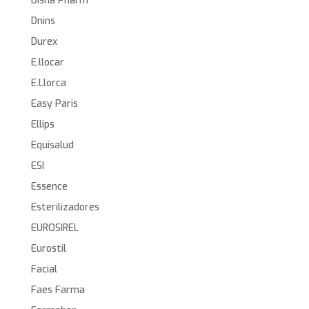
Disna Pharm
Dnins
Durex
E.llocar
E.Llorca
Easy Paris
Ellips
Equisalud
ESI
Essence
Esterilizadores
EUROSIREL
Eurostil
Facial
Faes Farma