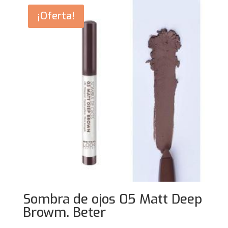
15,50€.
12,40€.
¡Oferta!
Sombra de ojos 05 Matt Deep
Browm. Beter