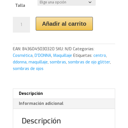
Talla
Paleta
Añadir al carrito
Sombra
de
ojos
Glitter.
EAN:
8436045030320
SKU:
N/D
Categorías:
D'DONNA
Cosmética
,
D’DONNA
,
Maquillaje
Etiquetas:
centro
,
cantidad
ddonna
,
maquillaje
,
sombras
,
sombras de ojo glitter
,
sombras de ojos
Descripción
Información adicional
Descripción