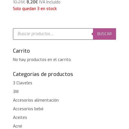
El
El
10,25
€
8,20
€
IVA Incluido
precio
precio
Solo quedan 3 en stock
original
actual
era:
es:
10,25€.
8,20€.
Búsqueda
de
BUSCAR
productos
Carrito
No hay productos en el carrito.
Categorías de productos
3 Claveles
3M
Accesorios alimentación
Accesorios bebé
Aceites
Acné