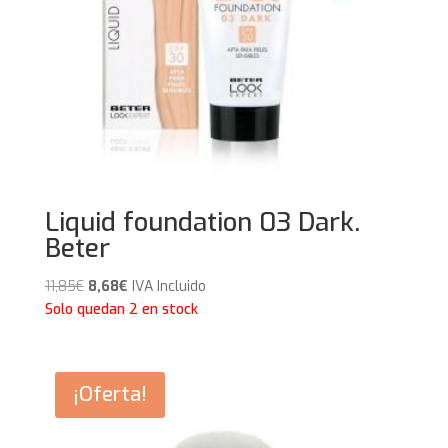
Liquid foundation 03 Dark.
Beter
El
El
11,85
€
8,68
€
IVA Incluido
precio
precio
Solo quedan 2 en stock
original
actual
era:
es:
11,85€.
8,68€.
¡Oferta!