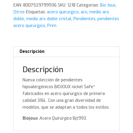
EAN:
8007529799936
SKU:
1218
Categorías:
Bio Joux
,
Cristal
Otros
Etiquetas:
acero quirurgico
,
aro
,
medio aro
BJT993.
doble
,
medio aro doble cristal
,
Pendientes
,
pendientes
Bio
acero quirurgico
,
Prim
Joux
cantidad
Descripción
Descripción
Nueva colección de pendientes
hipoalergénicos BIOJOUX nickel Safe*
fabricados en acero quirúrgico de primera
calidad 316L. Con una gran diversidad de
modelos, que se adaptan a todos los estilos.
Biojoux
Acero Quirúrgico
Bjt993.