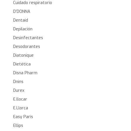
Cuidado respiratorio
D’DONNA
Dentaid
Depilación
Desinfectantes
Desodorantes
Diatonique
Dietética
Disna Pharm
Dnins
Durex
E.llocar
E.Llorca
Easy Paris
Ellips