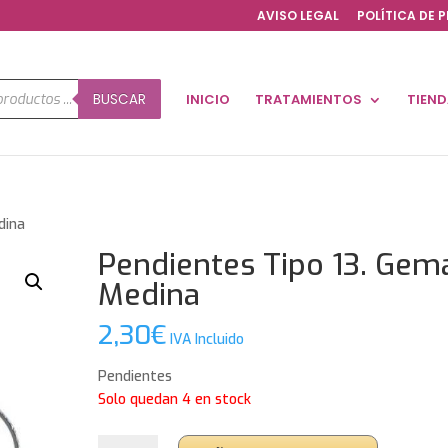
AVISO LEGAL
POLÍTICA DE 
a
BUSCAR
INICIO
TRATAMIENTOS
TIEN
os
dina
Pendientes Tipo 13. Gem
Medina
2,30
€
IVA Incluido
Pendientes
Solo quedan 4 en stock
Pendientes