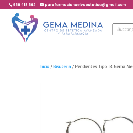
959 418 562
parafarmaciahuelvaestetica@gmail.com
Búsqued
de
product
Inicio
/
Bisuteria
/ Pendientes Tipo 13. Gema Me