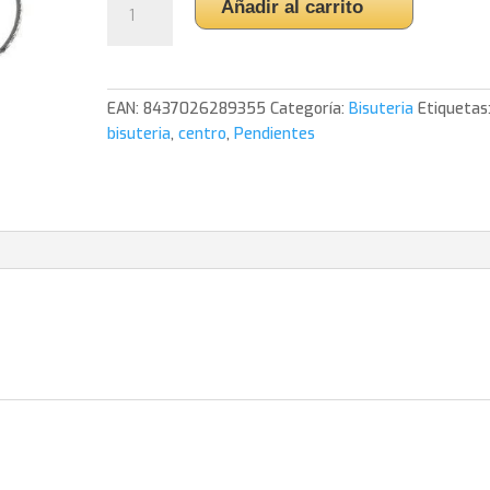
Añadir al carrito
Tipo
13.
Gema
Medina
EAN:
8437026289355
Categoría:
Bisuteria
Etiquetas
cantidad
bisuteria
,
centro
,
Pendientes