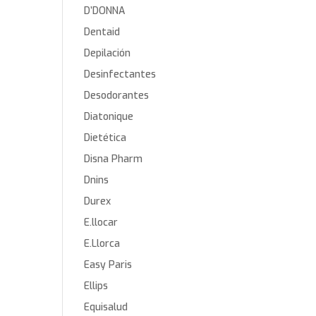
D’DONNA
Dentaid
Depilación
Desinfectantes
Desodorantes
Diatonique
Dietética
Disna Pharm
Dnins
Durex
E.llocar
E.Llorca
Easy Paris
Ellips
Equisalud