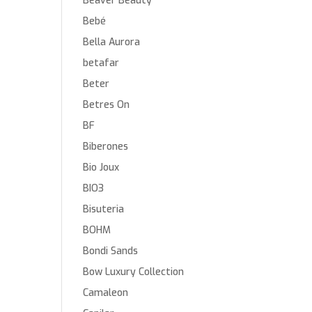
Beaver Beauty
Bebé
Bella Aurora
betafar
Beter
Betres On
BF
Biberones
Bio Joux
BIO3
Bisuteria
BOHM
Bondi Sands
Bow Luxury Collection
Camaleon