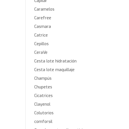
Capilar
Caramelos
Carefree
Casmara
Catrice
Cepillos
CeraVe
Cesta lote hidratación
Cesta lote maquillaje
Champús
Chupetes
Cicatrices
Clayenol
Colutorios
comforsil