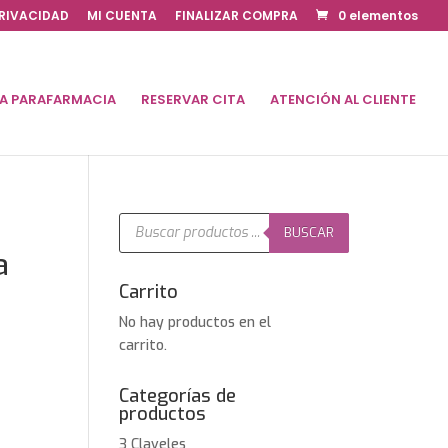
PRIVACIDAD
MI CUENTA
FINALIZAR COMPRA
0 elementos
DA PARAFARMACIA
RESERVAR CITA
ATENCIÓN AL CLIENTE
Búsqueda
de
BUSCAR
productos
a
Carrito
No hay productos en el
carrito.
Categorías de
productos
3 Claveles