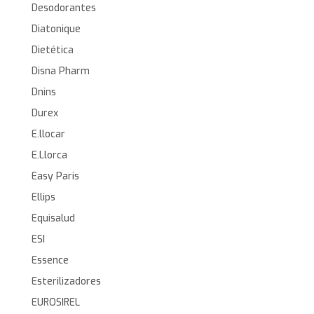
Desodorantes
Diatonique
Dietética
Disna Pharm
Dnins
Durex
E.llocar
E.Llorca
Easy Paris
Ellips
Equisalud
ESI
Essence
Esterilizadores
EUROSIREL