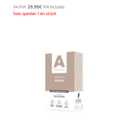
El
El
34,95
€
29,95
€
IVA Incluido
precio
precio
Solo quedan 1 en stock
original
actual
era:
es:
34,95€.
29,95€.