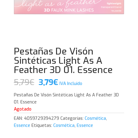
Pestañas De Visón
Sintéticas Light As A
Feather 3D 01. Essence
El
El
5,79
€
3,79
€
IVA Incluido
precio
precio
original
actual
Pestañas De Visón Sintéticas Light As A Feather 3D
era:
es:
01. Essence
5,79€.
3,79€.
Agotado
EAN:
4059729394279
Categorías:
Cosmética
,
Essence
Etiquetas:
Cosmética
,
Essence