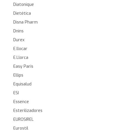
Diatonique
Dietética
Disna Pharm
Dnins
Durex
E.llocar
E.Llorca
Easy Paris
Ellips
Equisalud
ESI
Essence
Esterilizadores
EUROSIREL
Eurostil