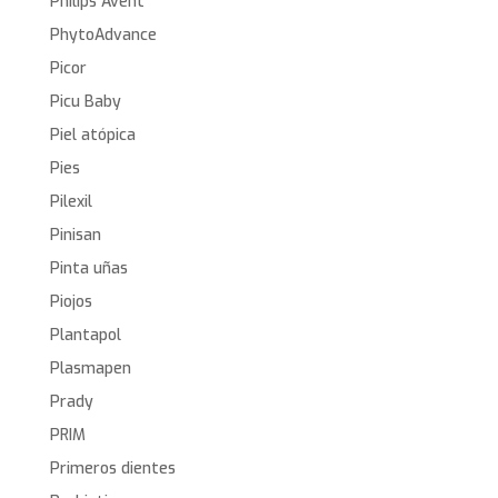
Philips Avent
PhytoAdvance
Picor
Picu Baby
Piel atópica
Pies
Pilexil
Pinisan
Pinta uñas
Piojos
Plantapol
Plasmapen
Prady
PRIM
Primeros dientes