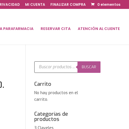
PRIVACIDAD
MI CUENTA
FINALIZAR COMPRA
0 elementos
DA PARAFARMACIA
RESERVAR CITA
ATENCIÓN AL CLIENTE
Búsqueda
de
BUSCAR
productos
0.
Carrito
No hay productos en el
carrito.
Categorías de
productos
3 Claveles