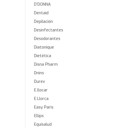
D’DONNA
Dentaid
Depilación
Desinfectantes
Desodorantes
Diatonique
Dietética
Disna Pharm
Dnins
Durex
E.llocar
E.Llorca
Easy Paris
Ellips
Equisalud