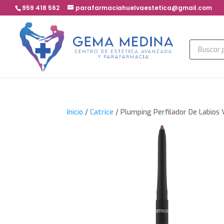
959 418 562
parafarmaciahuelvaestetica@gmail.com
Búsqued
de
product
Inicio
/
Catrice
/ Plumping Perfilador De Labios 