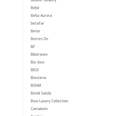
Beaver Beauty
Bebé
Bella Aurora
betafar
Beter
Betres On
BF
Biberones
Bio Joux
BIO3
Bisuteria
BOHM
Bondi Sands
Bow Luxury Collection
Camaleon