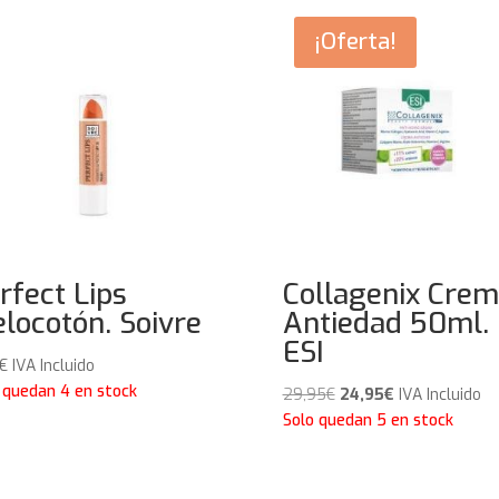
¡Oferta!
rfect Lips
Collagenix Cre
locotón. Soivre
Antiedad 50ml.
ESI
€
IVA Incluido
 quedan 4 en stock
El
El
29,95
€
24,95
€
IVA Incluido
precio
precio
Solo quedan 5 en stock
original
actual
era:
es:
29,95€.
24,95€.