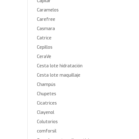
Capilar
Caramelos
Carefree
Casmara
Catrice
Cepillos
CeraVe
Cesta lote hidratación
Cesta lote maquillaje
Champús
Chupetes
Cicatrices
Clayenol
Colutorios
comforsil