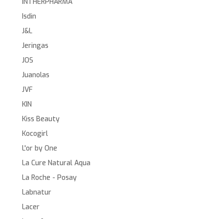
INTHERPHARMA
Isdin
J&L
Jeringas
JOS
Juanolas
JVF
KIN
Kiss Beauty
Kocogirl
L'or by One
La Cure Natural Aqua
La Roche - Posay
Labnatur
Lacer