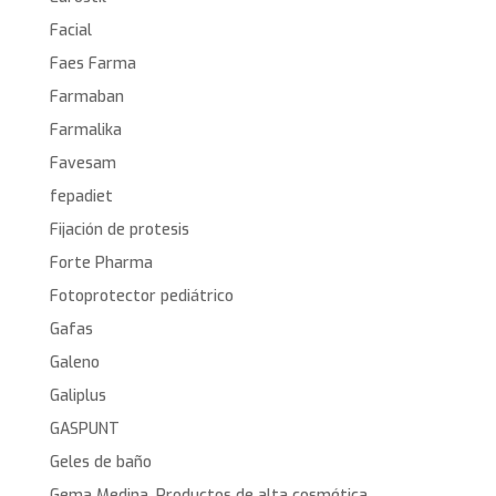
Facial
Faes Farma
Farmaban
Farmalika
Favesam
fepadiet
Fijación de protesis
Forte Pharma
Fotoprotector pediátrico
Gafas
Galeno
Galiplus
GASPUNT
Geles de baño
Gema Medina. Productos de alta cosmética