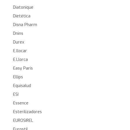
Diatonique
Dietética
Disna Pharm
Dnins
Durex
E.llocar
E.Llorca
Easy Paris
Ellips
Equisalud
ESI
Essence
Esterilizadores
EUROSIREL
Eurostil