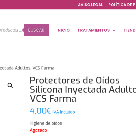
AVISO LEGAL
POLÍTICA DE 
a
BUSCAR
INICIO
TRATAMIENTOS
TIEN
os
nyectada Adultos. VCS Farma
Protectores de Oídos
Silicona Inyectada Adulto
VCS Farma
4,00
€
IVA Incluido
Higiene de oídos
Agotado