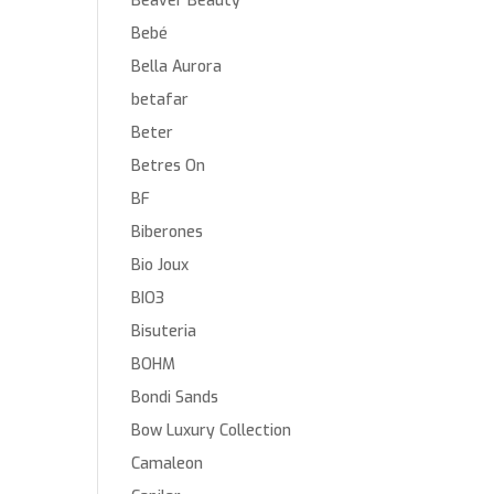
Beaver Beauty
Bebé
Bella Aurora
betafar
Beter
Betres On
BF
Biberones
Bio Joux
BIO3
Bisuteria
BOHM
Bondi Sands
Bow Luxury Collection
Camaleon