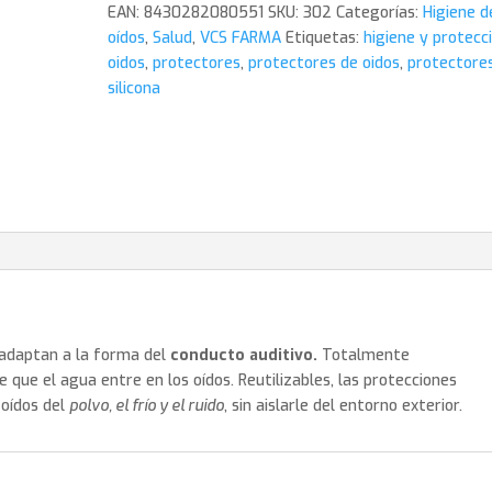
EAN:
8430282080551
SKU:
302
Categorías:
Higiene d
oídos
,
Salud
,
VCS FARMA
Etiquetas:
higiene y protecc
oidos
,
protectores
,
protectores de oidos
,
protectore
silicona
e adaptan a la forma del
conducto auditivo.
Totalmente
 que el agua entre en los oídos. Reutilizables, las protecciones
 oídos del
polvo, el frío y el ruido
, sin aislarle del entorno exterior.