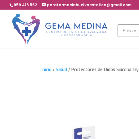
959 418 562
parafarmaciahuelvaestetica@gmail.com
Búsqued
de
product
Inicio
/
Salud
/ Protectores de Oídos Silicona I