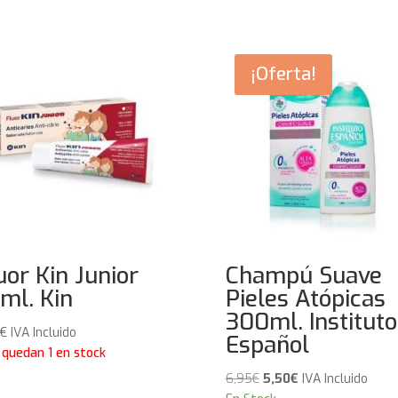
¡Oferta!
uor Kin Junior
Champú Suave
ml. Kin
Pieles Atópicas
300ml. Instituto
€
IVA Incluido
Español
 quedan 1 en stock
El
El
6,95
€
5,50
€
IVA Incluido