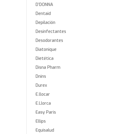
D’DONNA
Dentaid
Depilación
Desinfectantes
Desodorantes
Diatonique
Dietética
Disna Pharm
Dnins
Durex
E.llocar
E.Llorca
Easy Paris
Ellips
Equisalud