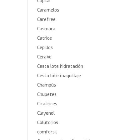
Capilar
Caramelos
Carefree
Casmara
Catrice
Cepillos
CeraVe
Cesta lote hidratación
Cesta lote maquillaje
Champús
Chupetes
Cicatrices
Clayenol
Colutorios
comforsil