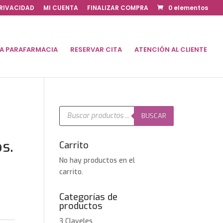
PRIVACIDAD
MI CUENTA
FINALIZAR COMPRA
0 elementos
DA PARAFARMACIA
RESERVAR CITA
ATENCIÓN AL CLIENTE
Búsqueda
de
BUSCAR
productos
s.
Carrito
No hay productos en el
carrito.
Categorías de
productos
3 Claveles