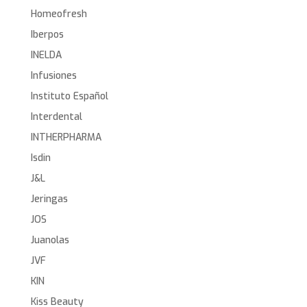
Homeofresh
Iberpos
INELDA
Infusiones
Instituto Español
Interdental
INTHERPHARMA
Isdin
J&L
Jeringas
JOS
Juanolas
JVF
KIN
Kiss Beauty