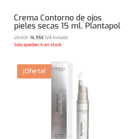
Crema Contorno de ojos
pieles secas 15 ml. Plantapol
El
El
20,60
€
14,95
€
IVA Incluido
precio
precio
Solo quedan 4 en stock
original
actual
era:
es:
20,60€.
14,95€.
¡Oferta!