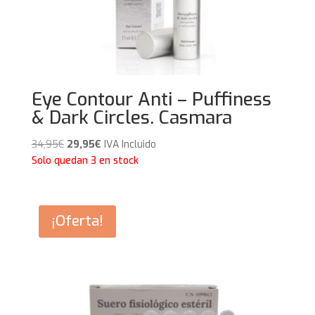
Eye Contour Anti – Puffiness
& Dark Circles. Casmara
El
El
34,95
€
29,95
€
IVA Incluido
precio
precio
Solo quedan 3 en stock
original
actual
era:
es:
34,95€.
29,95€.
¡Oferta!