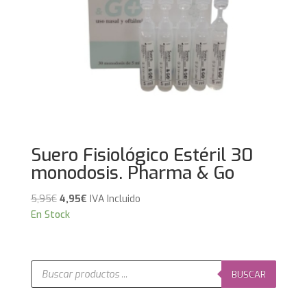
Suero Fisiológico Estéril 30
monodosis. Pharma & Go
El
El
5,95
€
4,95
€
IVA Incluido
precio
precio
En Stock
original
actual
era:
es:
5,95€.
4,95€.
Búsqueda
de
BUSCAR
productos