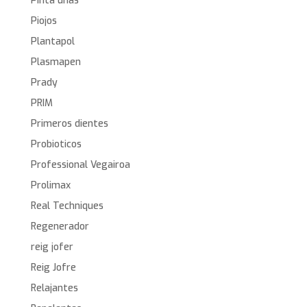
Pinta uñas
Piojos
Plantapol
Plasmapen
Prady
PRIM
Primeros dientes
Probioticos
Professional Vegairoa
Prolimax
Real Techniques
Regenerador
reig jofer
Reig Jofre
Relajantes