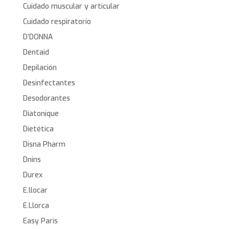
Cuidado muscular y articular
Cuidado respiratorio
D’DONNA
Dentaid
Depilación
Desinfectantes
Desodorantes
Diatonique
Dietética
Disna Pharm
Dnins
Durex
E.llocar
E.Llorca
Easy Paris