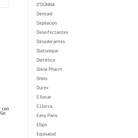
D’DONNA
Dentaid
Depilación
Desinfectantes
Desodorantes
Diatonique
Dietética
Disna Pharm
Dnins
Durex
E.llocar
E.Llorca
r con
 Go
Easy Paris
Ellips
Equisalud