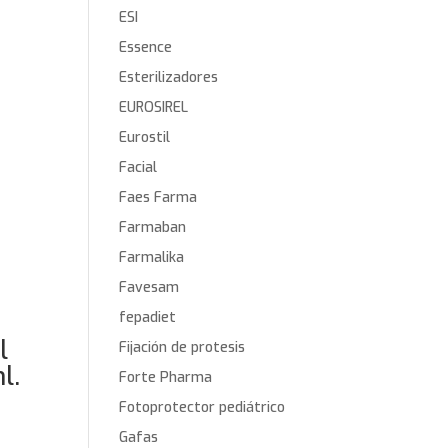
ESI
Essence
Esterilizadores
EUROSIREL
Eurostil
Facial
Faes Farma
Farmaban
Farmalika
Favesam
fepadiet
l
Fijación de protesis
l.
Forte Pharma
Fotoprotector pediátrico
Gafas