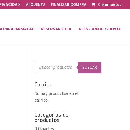
PRIVACIDAD
MI CUENTA
FINALIZAR COMPRA
0 elementos
DA PARAFARMACIA
RESERVAR CITA
ATENCIÓN AL CLIENTE
Búsqueda
de
BUSCAR
productos
Carrito
No hay productos en el
carrito.
Categorías de
productos
3 Claveles