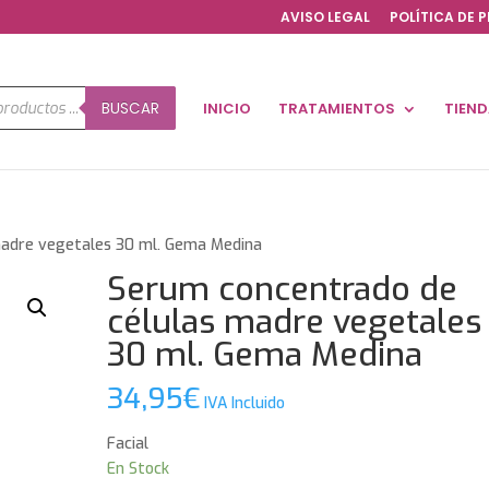
AVISO LEGAL
POLÍTICA DE 
a
BUSCAR
INICIO
TRATAMIENTOS
TIEN
os
madre vegetales 30 ml. Gema Medina
Serum concentrado de
células madre vegetales
30 ml. Gema Medina
34,95
€
IVA Incluido
Facial
En Stock