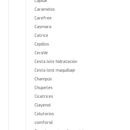
Capilar
Caramelos
Carefree
Casmara
Catrice
Cepillos
CeraVe
Cesta lote hidratación
Cesta lote maquillaje
Champús
Chupetes
Cicatrices
Clayenol
Colutorios
comforsil