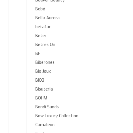
Beaver Beauty
Bebé
Bella Aurora
betafar
Beter
Betres On
BF
Biberones
Bio Joux
BIO3
Bisuteria
BOHM
Bondi Sands
Bow Luxury Collection
Camaleon