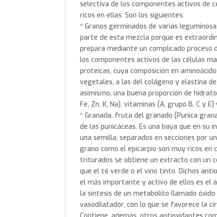
selectiva de los componentes activos de cé
ricos en ellas. Son los siguientes:
* Granos germinados de varias leguminosas 
parte de esta mezcla porque es extraordin
prepara mediante un complicado proceso d
los componentes activos de las células m
proteicas, cuya composición en aminoácido
vegetales, a las del colágeno y elastina de 
asimismo, una buena proporción de hidratos
Fe, Zn, K, Na), vitaminas (A, grupo B, C y E
* Granada, fruta del granado (Punica grana
de las punicáceas. Es una baya que en su 
una semilla, separados en secciones por u
grano como el epicarpio son muy ricos en
triturados se obtiene un extracto con un
que el té verde o el vino tinto. Dichos ant
el más importante y activo de ellos es el 
la síntesis de un metabolito llamado óxid
vasodilatador, con lo que se favorece la ci
Contiene, además, otros antioxidantes como