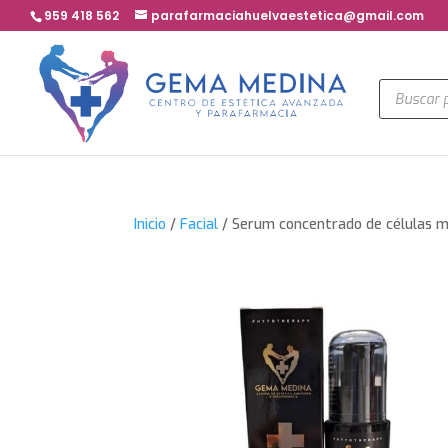
959 418 562
parafarmaciahuelvaestetica@gmail.com
Búsqued
de
product
Inicio
/
Facial
/ Serum concentrado de células 