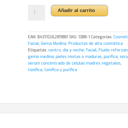
Serum
Añadir al carrito
concentrado
de
células
madre
EAN:
8437026289881
SKU:
1388-1
Categorías:
Cosmét
vegetales
Facial
,
Gema Medina. Productos de alta cosmética
30
Etiquetas:
centro
,
día y noche
,
facial
,
Fluido reforza
ml.
gema medina
,
pieles mixtas o maduras
,
purifica
,
ser
Gema
serum concentrado de celulas madres vegetales
,
Medina
tonifica
,
tonifica y purifica
cantidad