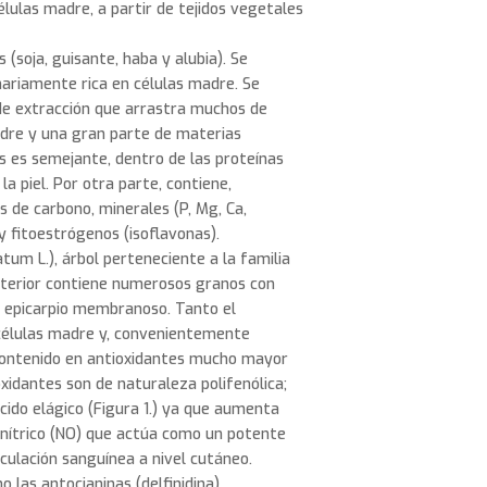
lulas madre, a partir de tejidos vegetales
(soja, guisante, haba y alubia). Se
ariamente rica en células madre. Se
e extracción que arrastra muchos de
adre y una gran parte de materias
s es semejante, dentro de las proteínas
la piel. Por otra parte, contiene,
 de carbono, minerales (P, Mg, Ca,
) y fitoestrógenos (isoflavonas).
tum L.), árbol perteneciente a la familia
interior contiene numerosos granos con
n epicarpio membranoso. Tanto el
 células madre y, convenientemente
 contenido en antioxidantes mucho mayor
ioxidantes son de naturaleza polifenólica;
ácido elágico (Figura 1.) ya que aumenta
o nítrico (NO) que actúa como un potente
rculación sanguínea a nivel cutáneo.
 las antocianinas (delfinidina).