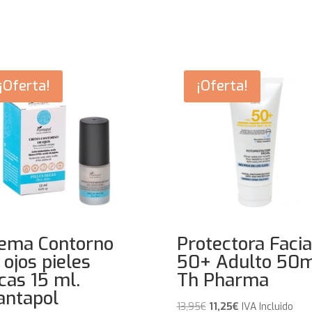
era:
es:
19,95€.
9,95€.
¡Oferta!
¡Oferta!
ema Contorno
Protectora Facia
 ojos pieles
50+ Adulto 50m
cas 15 ml.
Th Pharma
antapol
El
El
13,95
€
11,25
€
IVA Incluido