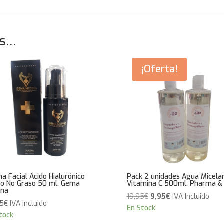
os…
¡Oferta!
a Facial Ácido Hialurónico
Pack 2 unidades Agua Micela
do No Graso 50 ml. Gema
Vitamina C 500ml. Pharma &
ina
El
El
19,95
€
9,95
€
IVA Incluido
95
€
IVA Incluido
precio
precio
En Stock
tock
original
actual