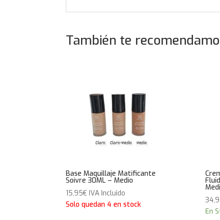
También te recomendam
Base Maquillaje Matificante
Crem
Soivre 30ML
–
Medio
Flui
Med
15,95
€
IVA Incluido
34,
Solo quedan 4 en stock
En S