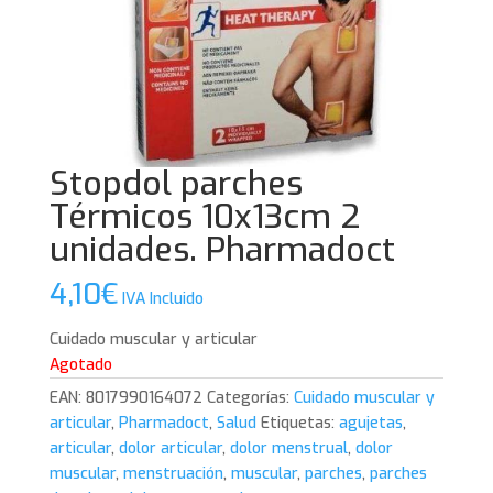
Stopdol parches
Térmicos 10x13cm 2
unidades. Pharmadoct
4,10
€
IVA Incluido
Cuidado muscular y articular
Agotado
EAN:
8017990164072
Categorías:
Cuidado muscular y
articular
,
Pharmadoct
,
Salud
Etiquetas:
agujetas
,
articular
,
dolor articular
,
dolor menstrual
,
dolor
muscular
,
menstruación
,
muscular
,
parches
,
parches