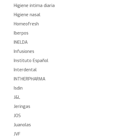
Higiene íntima diaria
Higiene nasal
Homeofresh
Iberpos
INELDA
Infusiones
Instituto Español
Interdental
INTHERPHARMA
Isdin
J&L
Jeringas
JOS
Juanolas
JVF