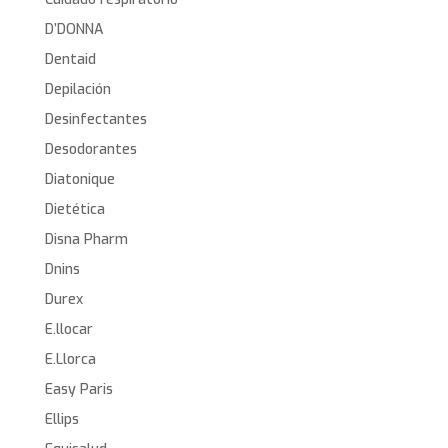
D’DONNA
Dentaid
Depilación
Desinfectantes
Desodorantes
Diatonique
Dietética
Disna Pharm
Dnins
Durex
E.llocar
E.Llorca
Easy Paris
Ellips