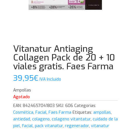
Vitanatur Antiaging
Collagen Pack de 20 + 10
viales gratis. Faes Farma
39,95
€
IVA Incluido
Ampollas
Agotado
EAN:
8424657041803
SKU:
606
Categorías:
Cosmética
,
Facial
,
Faes Farma
Etiquetas:
ampollas
,
antiedad
,
colageno
,
colageno vitantatur
,
cuidado de la
piel
,
facial
,
pack vitanatur
,
regenerador
,
vitanatur