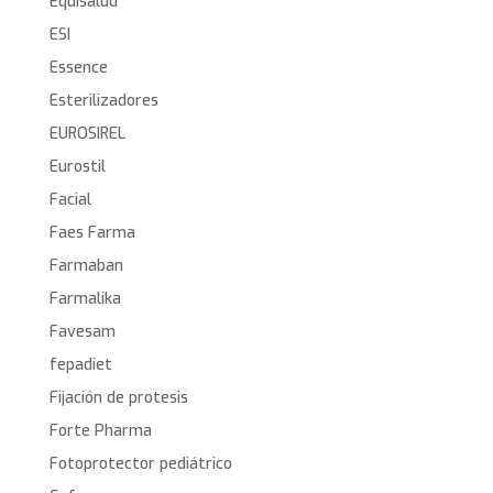
Equisalud
ESI
Essence
Esterilizadores
EUROSIREL
Eurostil
Facial
Faes Farma
Farmaban
Farmalika
Favesam
fepadiet
Fijación de protesis
Forte Pharma
Fotoprotector pediátrico