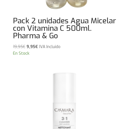
Pack 2 unidades Agua Micelar
con Vitamina C 500ml.
Pharma & Go
El
El
19,95
€
9,95
€
IVA Incluido
precio
precio
En Stock
original
actual
era:
es:
19,95€.
9,95€.