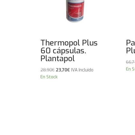
Thermopol Plus
Pa
60 cápsulas.
Pl
Plantapol
66,7
En S
El
El
28,90
€
23,70
€
IVA Incluido
precio
precio
En Stock
original
actual
era:
es:
28,90€.
23,70€.