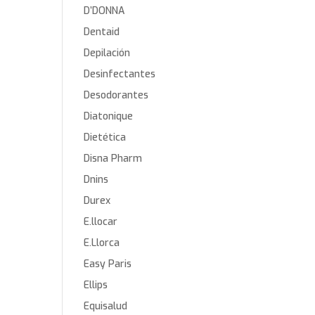
D’DONNA
Dentaid
Depilación
Desinfectantes
Desodorantes
Diatonique
Dietética
Disna Pharm
Dnins
Durex
E.llocar
E.Llorca
Easy Paris
Ellips
Equisalud