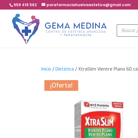
959 418 562
parafarmaciahuelvaestetica@gmail.com
Búsqued
de
product
Inicio
/
Dietética
/ XtraSlim Vientre Plano 60 c
¡Oferta!