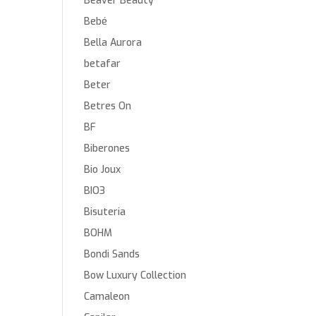
Beaver Beauty
Bebé
Bella Aurora
betafar
Beter
Betres On
BF
Biberones
Bio Joux
BIO3
Bisuteria
BOHM
Bondi Sands
Bow Luxury Collection
Camaleon