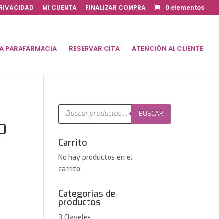
PRIVACIDAD
MI CUENTA
FINALIZAR COMPRA
0 elementos
DA PARAFARMACIA
RESERVAR CITA
ATENCIÓN AL CLIENTE
Búsqueda
de
BUSCAR
productos
0
Carrito
No hay productos en el
carrito.
Categorías de
productos
3 Claveles