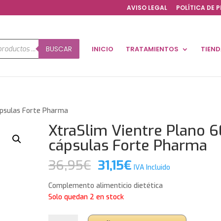
AVISO LEGAL
POLÍTICA DE 
a
BUSCAR
INICIO
TRATAMIENTOS
TIEN
os
ápsulas Forte Pharma
XtraSlim Vientre Plano 6
cápsulas Forte Pharma
El
El
36,95
€
31,15
€
IVA Incluido
precio
precio
original
actual
Complemento alimenticio dietética
era:
es:
Solo quedan 2 en stock
36,95€.
31,15€.
XtraSlim