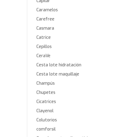
Capilar
Caramelos
Carefree
Casmara
Catrice
Cepillos
CeraVe
Cesta lote hidratación
Cesta lote maquillaje
Champús
Chupetes
Cicatrices
Clayenol
Colutorios
comforsil