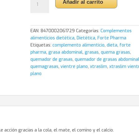
Añadir al carrito
Vientre
Plano
60
cápsulas
EAN:
8470002061729
Categorías:
Complementos
Forte
alimenticios dietética
,
Dietética
,
Forte Pharma
Pharma
Etiquetas:
complemento alimenticio
,
dieta
,
forte
cantidad
pharma
,
grasa abdominal
,
grasas
,
quema grasas
,
quemador de grasas
,
quemador de grasas abdomina
quemagrasas
,
vientre plano
,
xtraslim
,
xtraslim vient
plano
e acción gracias a la cola, el mate, el comino y el calcio.