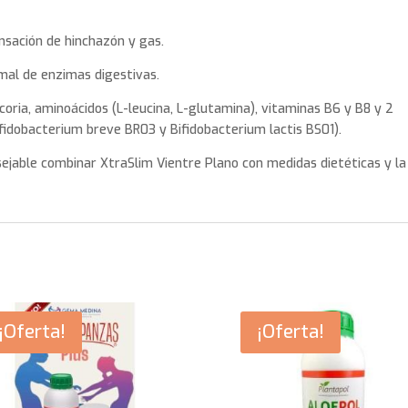
sensación de hinchazón y gas.
rmal de enzimas digestivas.
coria, aminoácidos (L-leucina, L-glutamina), vitaminas B6 y B8 y 2
fidobacterium breve BR03 y Bifidobacterium lactis BS01).
ejable combinar XtraSlim Vientre Plano con medidas dietéticas y la
¡Oferta!
¡Oferta!