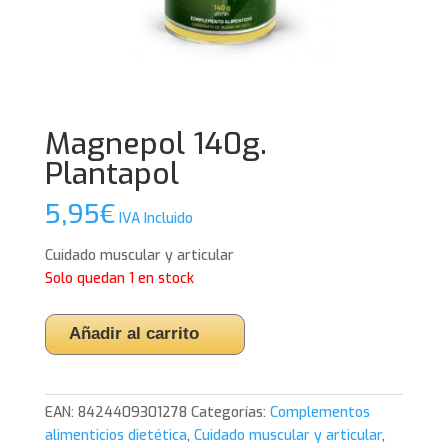
Magnepol 140g.
Plantapol
5,95
€
IVA Incluido
Cuidado muscular y articular
Solo quedan 1 en stock
Magnepol
Añadir al carrito
140g.
Plantapol
cantidad
EAN:
8424409301278
Categorías:
Complementos
alimenticios dietética
,
Cuidado muscular y articular
,