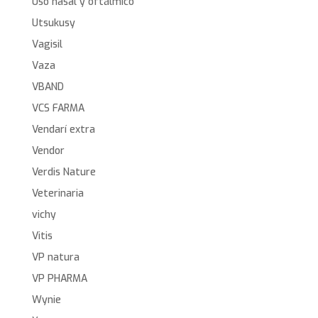
Uso nasal y oftálmico
Utsukusy
Vagisil
Vaza
VBAND
VCS FARMA
Vendarí extra
Vendor
Verdis Nature
Veterinaria
vichy
Vitis
VP natura
VP PHARMA
Wynie