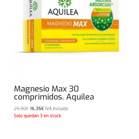
Magnesio Max 30
comprimidos. Aquilea
El
El
25,90
€
16,35
€
IVA Incluido
precio
precio
Solo quedan 3 en stock
original
actual
era:
es:
25,90€.
16,35€.