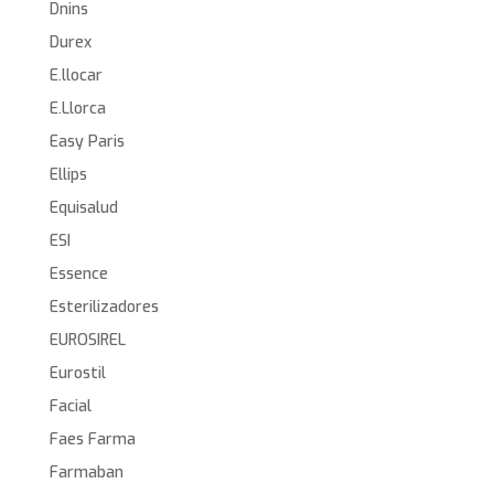
Dnins
Durex
E.llocar
E.Llorca
Easy Paris
Ellips
Equisalud
ESI
Essence
Esterilizadores
EUROSIREL
Eurostil
Facial
Faes Farma
Farmaban