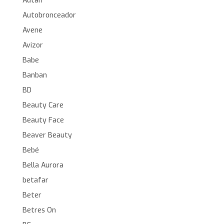
Autan
Autobronceador
Avene
Avizor
Babe
Banban
BD
Beauty Care
Beauty Face
Beaver Beauty
Bebé
Bella Aurora
betafar
Beter
Betres On