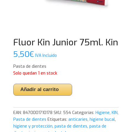
Fluor Kin Junior 75ml. Kin
5,50
€
IVA Incluido
Pasta de dientes
Solo quedan 1 en stock
Fluor
Añadir al carrito
Kin
Junior
75ml.
EAN:
8470001710178
SKU:
554
Categorías:
Higiene
,
KIN
,
Kin
Pasta de dientes
Etiquetas:
anticaries
,
higiene bucal
,
cantidad
higiene y protección
,
pasta de dientes
,
pasta de