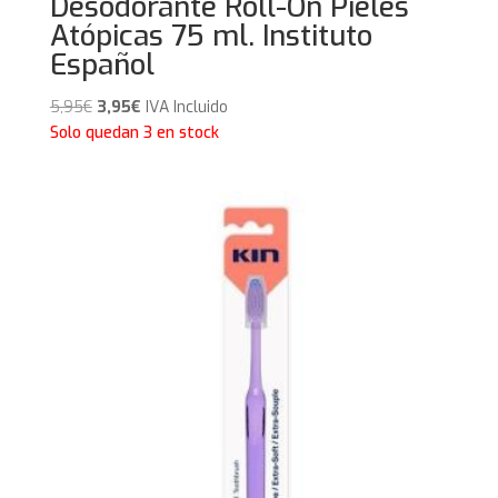
Desodorante Roll-On Pieles
Atópicas 75 ml. Instituto
Español
El
El
5,95
€
3,95
€
IVA Incluido
precio
precio
Solo quedan 3 en stock
original
actual
era:
es:
5,95€.
3,95€.