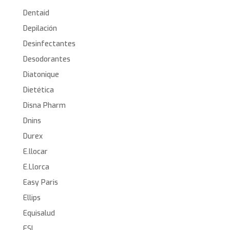
Dentaid
Depilación
Desinfectantes
Desodorantes
Diatonique
Dietética
Disna Pharm
Dnins
Durex
E.llocar
E.Llorca
Easy Paris
Ellips
Equisalud
ESI