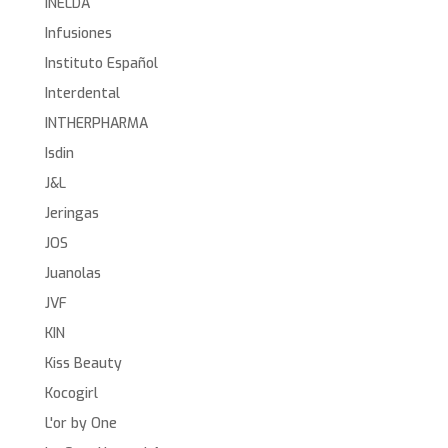
INELDA
Infusiones
Instituto Español
Interdental
INTHERPHARMA
Isdin
J&L
Jeringas
JOS
Juanolas
JVF
KIN
Kiss Beauty
Kocogirl
L'or by One