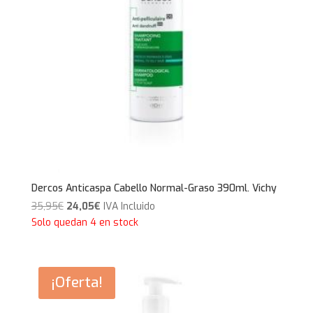
Dercos Anticaspa Cabello Normal-Graso 390ml. Vichy
El
El
35,95
€
24,05
€
IVA Incluido
precio
precio
Solo quedan 4 en stock
original
actual
era:
es:
35,95€.
24,05€.
¡Oferta!