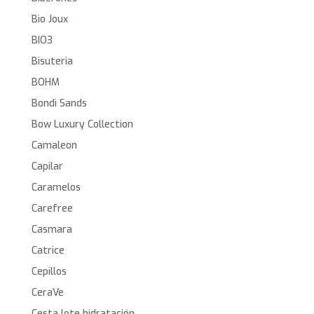
Bio Joux
BIO3
Bisuteria
BOHM
Bondi Sands
Bow Luxury Collection
Camaleon
Capilar
Caramelos
Carefree
Casmara
Catrice
Cepillos
CeraVe
Cesta lote hidratación