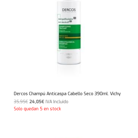
Dercos Champú Anticaspa Cabello Seco 390ml. Vichy
El
El
35,95
€
24,05
€
IVA Incluido
precio
precio
Solo quedan 5 en stock
original
actual
era:
es:
35,95€.
24,05€.