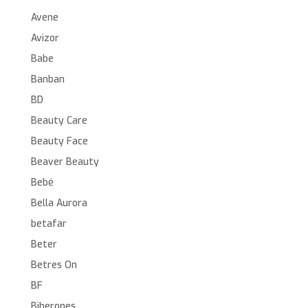
Avene
Avizor
Babe
Banban
BD
Beauty Care
Beauty Face
Beaver Beauty
Bebé
Bella Aurora
betafar
Beter
Betres On
BF
Biberones