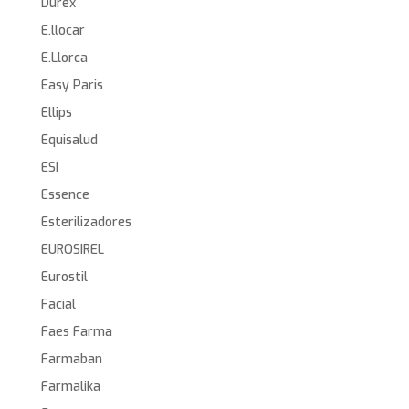
Durex
E.llocar
E.Llorca
Easy Paris
Ellips
Equisalud
ESI
Essence
Esterilizadores
EUROSIREL
Eurostil
Facial
Faes Farma
Farmaban
Farmalika