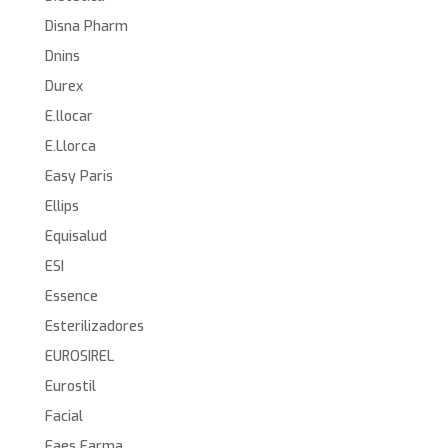
Disna Pharm
Dnins
Durex
E.llocar
E.Llorca
Easy Paris
Ellips
Equisalud
ESI
Essence
Esterilizadores
EUROSIREL
Eurostil
Facial
Faes Farma