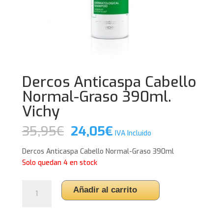
Dercos Anticaspa Cabello
Normal-Graso 390ml.
Vichy
El
El
35,95
€
24,05
€
IVA Incluido
precio
precio
original
actual
Dercos Anticaspa Cabello Normal-Graso 390ml
era:
es:
Solo quedan 4 en stock
35,95€.
24,05€.
Dercos
Añadir al carrito
Anticaspa
Cabello
Normal-