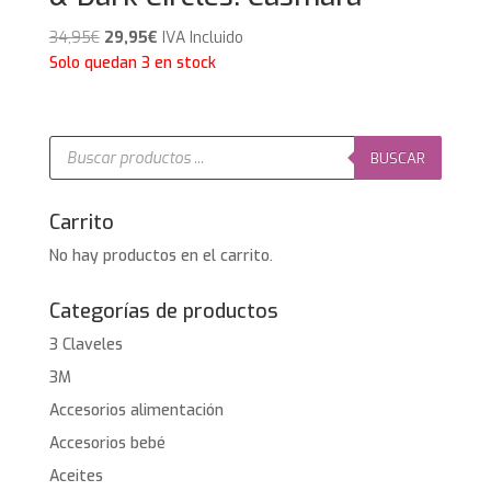
El
El
34,95
€
29,95
€
IVA Incluido
precio
precio
Solo quedan 3 en stock
original
actual
era:
es:
34,95€.
29,95€.
Búsqueda
de
BUSCAR
productos
Carrito
No hay productos en el carrito.
Categorías de productos
3 Claveles
3M
Accesorios alimentación
Accesorios bebé
Aceites