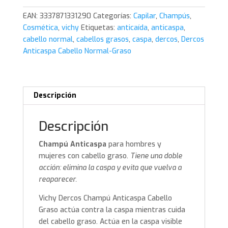
Graso
EAN:
3337871331290
Categorías:
Capilar
,
Champús
,
390ml.
Cosmética
,
vichy
Etiquetas:
anticaída
,
anticaspa
,
Vichy
cabello normal
,
cabellos grasos
,
caspa
,
dercos
,
Dercos
cantidad
Anticaspa Cabello Normal-Graso
Descripción
Descripción
Champú Anticaspa
para hombres y
mujeres con cabello graso.
Tiene una doble
acción: elimina la caspa y evita que vuelva a
reaparecer.
Vichy Dercos Champú Anticaspa Cabello
Graso actúa contra la caspa mientras cuida
del cabello graso. Actúa en la caspa visible