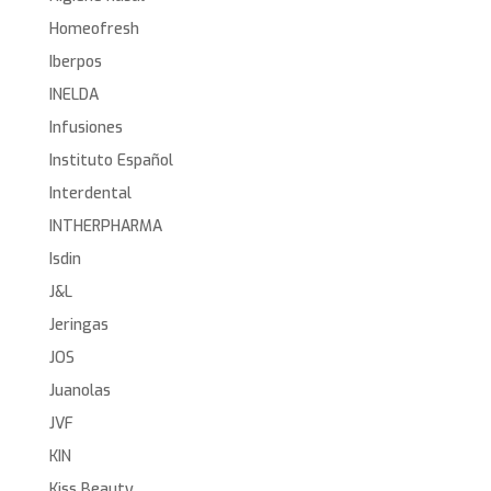
Homeofresh
Iberpos
INELDA
Infusiones
Instituto Español
Interdental
INTHERPHARMA
Isdin
J&L
Jeringas
JOS
Juanolas
JVF
KIN
Kiss Beauty