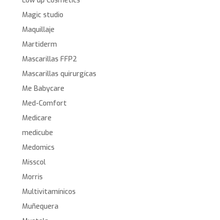
Low up Cosmetics
Magic studio
Maquillaje
Martiderm
Mascarillas FFP2
Mascarillas quirurgícas
Me Babycare
Med-Comfort
Medicare
medicube
Medomics
Misscol
Morris
Multivitamínicos
Muñequera