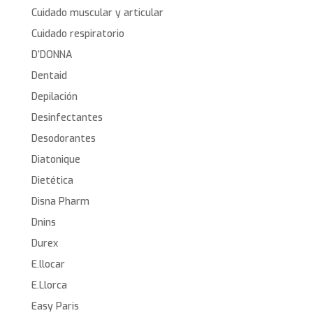
Cuidado muscular y articular
Cuidado respiratorio
D’DONNA
Dentaid
Depilación
Desinfectantes
Desodorantes
Diatonique
Dietética
Disna Pharm
Dnins
Durex
E.llocar
E.Llorca
Easy Paris